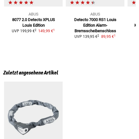
ABUS
ABUS
8077 2.0 Detecto XPLUS
Detecto 7000 RS1 Louis
Louis Edition
Edition
Alarm-
Ka
1
2
149,99 €
Bremsscheibenschloss
UVP
199,99 €
1
2
89,95 €
UVP
139,95 €
Zuletzt angesehene Artikel