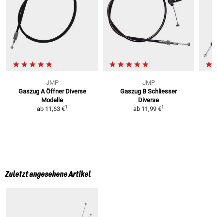
JMP
JMP
Gaszug A Öffner
Diverse
Gaszug B Schliesser
Modelle
Diverse
1
1
ab
11,63 €
ab
11,99 €
Zuletzt angesehene Artikel