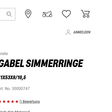
ANMELDEN
riete
GABEL SIMMERRINGE
41X53X8/10,5
rt. No.
30000747
|
1 Bewertung
inde dein Motorrad: