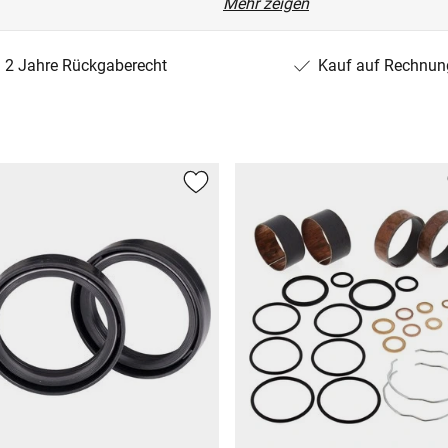
Mehr zeigen
2 Jahre Rückgaberecht
Kauf auf Rechnun
ON(E4) (SCRM/17)
02)
X)
X)
0)
ER (RN29)