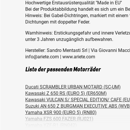
Hochwertige Erstausrüsterqualität "Made in EU"
Bei der Produktabbildung handelt es sich um ein Be
Hinweis: Bei Gabel-Dichtringen, markiert mit einem
Dichtungen mit doppelter Feder.
Warnhinweis: Erstickungsgefahr und innere Verletzu
unter 3 Jahren unzugänglich aufbewahren.
Hersteller: Sandro Mentasti Srl | Via Giovanni Macchi
info@ariete.com | www.ariete.com
Liste der passenden Motorräder
Ducati SCRAMBLER URBAN MOTARD (SC-UM)
Kawasaki Z 650 RS (EURO 5) (ER650M)
Kawasaki VULCAN S/ SPECIAL EDITION/ CAFE (EU
Suzuki AN 650 Z BURGMAN EXECUTIVE ABS (WVB
Yamaha XSR 900 (EURO 5) (RN80)
Yamaha FZS 600 FAZER (RJ021)
Yamaha YZF-R1 (RN042)