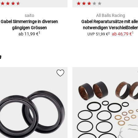
saito
All Balls Racing
Gabel Simmerringe
in diversen
Gabel Reparatursätze
mit all
gängigen Grössen
notwendigen Verschleißteile
1
1
ab
11,99 €
ab
46,79 €
2
UVP
51,99 €
n
4-B/21)