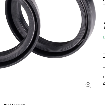
L
1
V