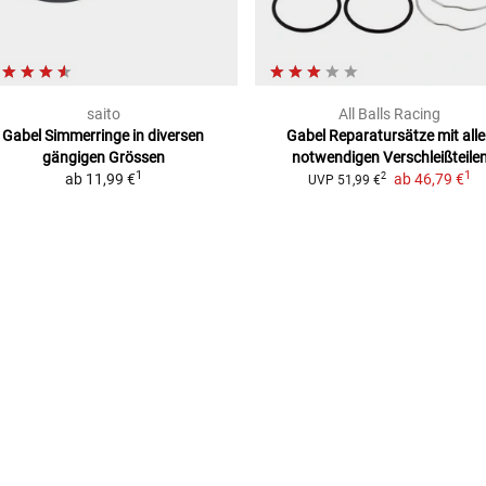
saito
All Balls Racing
Gabel Simmerringe
in diversen
Gabel Reparatursätze
mit all
gängigen Grössen
notwendigen Verschleißteile
1
1
ab
11,99 €
ab
46,79 €
2
UVP
51,99 €
BONSPM/18)