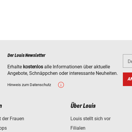
Der Louis Newsletter
D
Erhalte
kostenlos
alle Informationen über aktuelle
BONBOB/18)
Angebote, Schnäppchen oder interessante Neuheiten.
A
Hinweis zum Datenschutz
131/DU11AZ)
n
Über Louis
t der Frauen
Louis stellt sich vor
ipps
Filialen