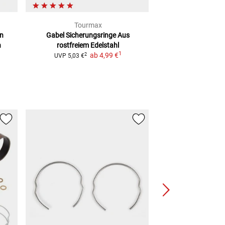
Tourmax
JM
en
Gabel Sicherungsringe
Aus
Gabelstandrohr
ch
n
rostfreiem Edelstahl
diverse 
1
ab
4,99 €
2
2
UVP
5,03 €
UVP
246,99 €