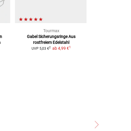
Tourmax
Arie
en
Gabel Sicherungsringe
Aus
Gabel Staub
n
rostfreiem Edelstahl
ab
20,
1
ab
4,99 €
2
UVP
5,03 €