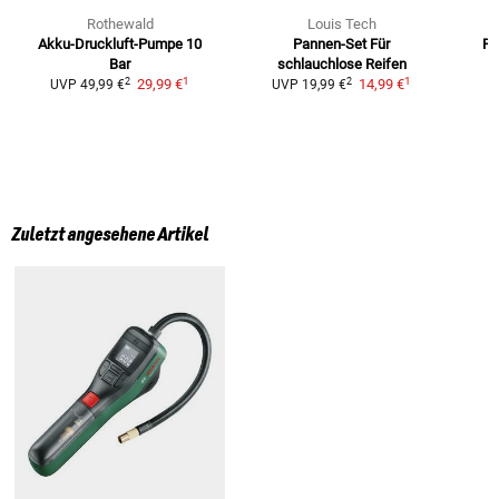
Rothewald
Louis Tech
Akku-Druckluft-Pumpe 10
Pannen-Set
Für
Re
Bar
schlauchlose Reifen
1
1
2
2
29,99 €
14,99 €
UVP
49,99 €
UVP
19,99 €
Zuletzt angesehene Artikel