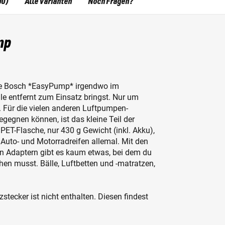
00)
Alle Varianten
Noch Fragen?
mp
tive Bosch *EasyPump* irgendwo im
le entfernt zum Einsatz bringst. Nur um
 Für die vielen anderen Luftpumpen-
egegnen können, ist das kleine Teil der
 PET-Flasche, nur 430 g Gewicht (inkl. Akku),
 Auto- und Motorradreifen allemal. Mit den
n Adaptern gibt es kaum etwas, bei dem du
n musst. Bälle, Luftbetten und -matratzen,
tecker ist nicht enthalten. Diesen findest