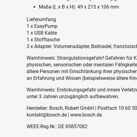
Maße (L x B x H): 49 x 215 x 106 mm
Lieferumfang
1 x EasyPump
1 x USB Kable
1 x Stofftasche
3 x Adapter: Volumenadapter, Ballnadel, französisc
Warnhinweis: Strangulationsgefahr! Gefahren für K
physischen, sensorischen oder mentalen Fähigkeiten
ältere Personen mit Einschränkung ihrer physisch
an Erfahrung und Wissen (beispielsweise ältere Kin
Warnhinweis: Erstickungsgefahr und innere Verletzu
unter 3 Jahren unzugänglich aufbewahren.
Hersteller: Bosch, Robert GmbH | Postfach 10 60 50 
kontakt@bosch.de | www.bosch.de
WEEE-Reg.Nr.: DE 85857082