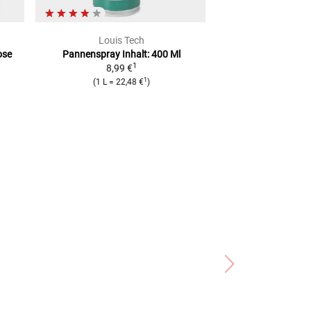
Louis Tech
Rabac
ose
Pannenspray Inhalt: 400 Ml
Reifenmontiergerä
1
8,99 €
599,0
1
(
1 L
=
22,48 €
)