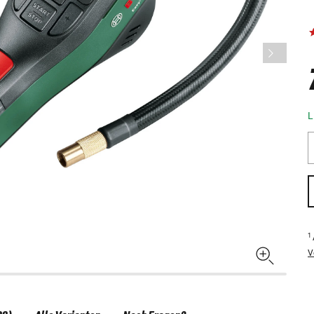
L
1
V