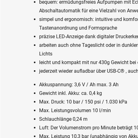
bequem: ermüdungsfreies Aufpumpen mit Echt
Abschaltautomatik für eine Vielzahl von Anw
simpel und ergonomisch: intuitive und komfor
Tastenanordnung und Formsprache
präzise LED-Anzeige dank digitaler Druckerk
arbeiten auch ohne Tageslicht oder in dunkler
Lichts
leicht und kompakt mit nur 430g Gewicht bei 
jederzeit wieder aufladbar über USB-C® , auc
Akkuspannung: 3,6 V / Ah max. 3 Ah
Gewicht inkl. Akku: ca. 0,4 kg
Max. Druck: 10 bar / 150 psi / 1.030 kPa
Max. Leistungsvolumen 10 l/min
Schlauchlänge 0,24 m
Luft: Der Volumenstrom pro Minute beträgt 10 
Max. Leistung 10,3 bar (unabhängig von Akk