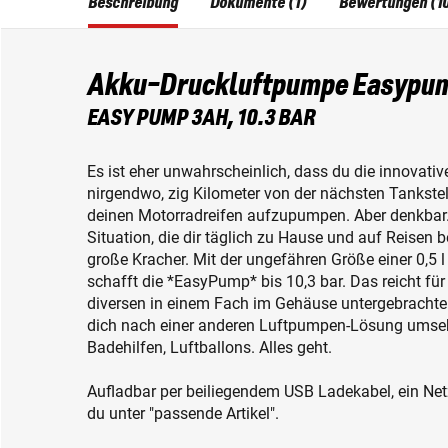
Beschreibung
Dokumente (1)
Bewertungen (1
Akku-Druckluftpumpe Easypu
EASY PUMP 3AH, 10.3 BAR
Es ist eher unwahrscheinlich, dass du die innova
nirgendwo, zig Kilometer von der nächsten Tankstel
deinen Motorradreifen aufzupumpen. Aber denkbar.
Situation, die dir täglich zu Hause und auf Reisen b
große Kracher. Mit der ungefähren Größe einer 0,5 l
schafft die *EasyPump* bis 10,3 bar. Das reicht für
diversen in einem Fach im Gehäuse untergebrachte
dich nach einer anderen Luftpumpen-Lösung umsehe
Badehilfen, Luftballons. Alles geht.
Aufladbar per beiliegendem USB Ladekabel, ein Netzs
du unter "passende Artikel".