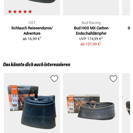
CST
Bud Racing
Schlauch Reiseenduros/
Bud HGS MX Carbon
Sc
Adventure
Endschalldämpfer
1
2
ab
16,99 €
UVP
174,99 €
1
ab
157,99 €
Das könnte dich auch interessieren