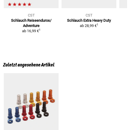
CST
CST
Schlauch Reiseenduros/
Schlauch Extra Heavy Duty
1
Adventure
ab
28,99 €
1
ab
16,99 €
Zuletzt angesehene Artikel