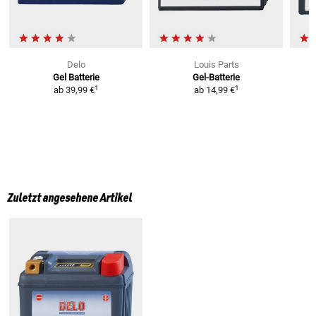
Delo
Louis Parts
Gel Batterie
Gel-Batterie
L
1
1
ab
39,99 €
ab
14,99 €
Zuletzt angesehene Artikel