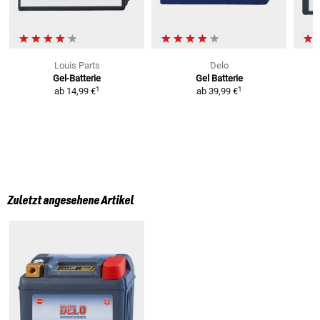
Louis Parts
Delo
Gel-Batterie
Gel Batterie
L
1
1
ab
14,99 €
ab
39,99 €
Zuletzt angesehene Artikel