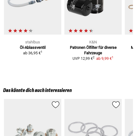
stahlbus
K&N
Öl-Ablassventil
Patronen Ölfilter
für diverse
Ma
1
ab
36,95 €
Fahrzeuge
1
2
ab
9,99 €
UVP
12,99 €
Das könnte dich auch interessieren