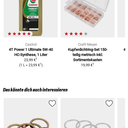
Castrol
Craft-Meyer
4T Power 1 Ultimate 5W-40
Kupferdichtring-Set 150-
4T
HC-Synthese, 1 Liter
teilig metrisch
inkl.
4
1
23,99 €
Sortimentskasten
1
1
19,99 €
(
1 L
=
23,99 €
)
Das könnte dich auch interessieren