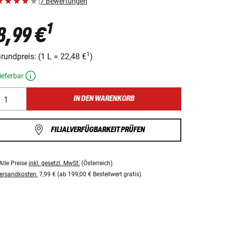
|
7 Bewertungen
1
8,99 €
1
rundpreis:
(
1 L
=
22,48 €
)
ieferbar
IN DEN WARENKORB
FILIALVERFÜGBARKEIT PRÜFEN
Alle Preise
inkl. gesetzl. MwSt.
(Österreich).
ersandkosten:
7,99 € (ab 199,00 € Bestellwert gratis).