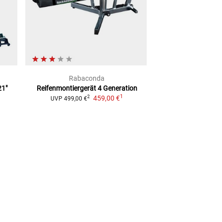
Rabaconda
sli
21"
Reifenmontiergerät 4 Generation
Pannen-Set
klein,
1
459,00 €
Reif
2
UVP
499,00 €
9,99