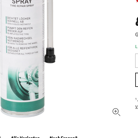
G
L
1
V