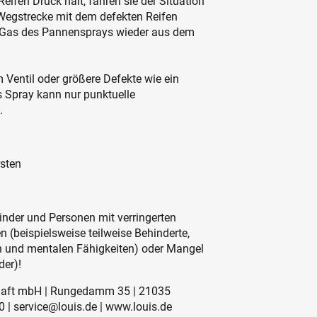
eifen Druck hält, fahren sie der Situation
 Wegstrecke mit dem defekten Reifen
s Gas des Pannensprays wieder aus dem
 Ventil oder größere Defekte wie ein
s Spray kann nur punktuelle
.
rsten
inder und Personen mit verringerten
 (beispielsweise teilweise Behinderte,
en und mentalen Fähigkeiten) oder Mangel
der)!
schaft mbH | Rungedamm 35 | 21035
 | service@louis.de | www.louis.de