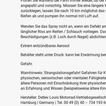
Prüfen Sie während der Fahrt immer wieder, ob der R
angepaßt und vorsichtig. Müssen Sie eine längere
zurücklegen, lassen Sie nach 10 km möglichst da
Reifen ab und pumpen ihn normal mit Luft auf.
Wenden Sie das Spray nicht an, wenn ein Defekt am
länglicher Riss am Reifen / Schlauch vorliegen. Da
Beschädigungen (z.B. Loch durch Nagel) abdichten
Extrem entzündbares Aerosol
Behälter steht unter Druck: kann bei Erwärmung be
Gefahr.
Warnhinweis: Strangulationsgefahr! Gefahren für K
physischen, sensorischen oder mentalen Fähigkeiten
ältere Personen mit Einschränkung ihrer physisch
an Erfahrung und Wissen (beispielsweise ältere Kin
Hersteller: Detlev Louis Motorrad-Vertriebsgesell
Hamburg | Germany | Tel. 00 49 (0) 40 – 734 193 60