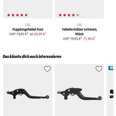
LSL
LSL
Kupplungshebel Kurz
Hebelschützer
schwarz,
1
2
ab
59,95 €
Stück
UVP
79,95 €
1
2
71,95 €
UVP
79,95 €
Das könnte dich auch interessieren
NE