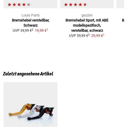
Louis Parts
gazzini
Bremshebel
verstellbar,
Bremshebel Sport, mit ABE
Br
Schwarz
modellspezifisch,
1
2
19,99 €
verstellbar, schwarz
UVP
39,99 €
1
2
29,99 €
UVP
59,99 €
Zuletzt angesehene Artikel