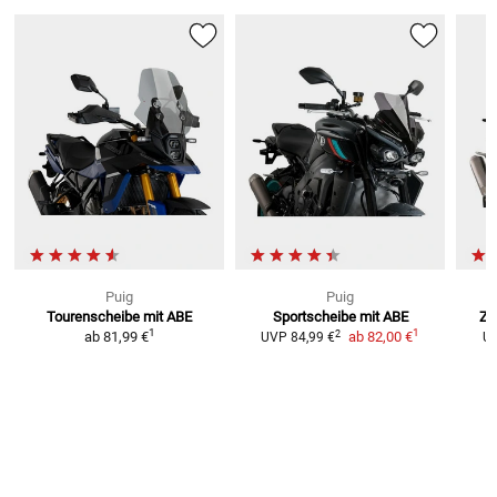
Puig
Puig
Tourenscheibe mit ABE
Sportscheibe mit ABE
Z-
1
1
2
ab
81,99 €
ab
82,00 €
UVP
84,99 €
U