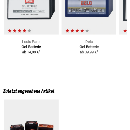
Louis Parts
Delo
Gel-Batterie
Gel Batterie
L
1
1
ab
14,99 €
ab
39,99 €
Zuletzt angesehene Artikel