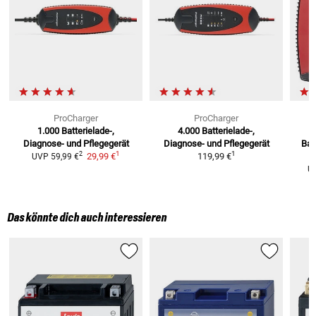
ProCharger
ProCharger
1.000
Batterielade-,
4.000
Batterielade-,
Diagnose- und Pflegegerät
Diagnose- und Pflegegerät
Bat
1
1
2
29,99 €
119,99 €
UVP
59,99 €
U
Das könnte dich auch interessieren