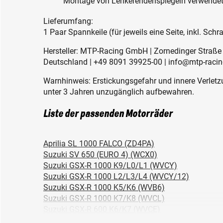
Montage von Lenkerendenspiegeln verwende
Lieferumfang:
1 Paar Spannkeile (für jeweils eine Seite, inkl. Sch
Hersteller: MTP-Racing GmbH | Zornedinger Straße 
Deutschland | +49 8091 39925-00 | info@mtp-racin
Warnhinweis: Erstickungsgefahr und innere Verletzu
unter 3 Jahren unzugänglich aufbewahren.
Liste der passenden Motorräder
Aprilia SL 1000 FALCO (ZD4PA)
Suzuki SV 650 (EURO 4) (WCX0)
Suzuki GSX-R 1000 K9/L0/L1 (WVCY)
Suzuki GSX-R 1000 L2/L3/L4 (WVCY/12)
Suzuki GSX-R 1000 K5/K6 (WVB6)
Suzuki GSX-R 1000 K7/K8 (WVCL)
Suzuki GSX-R 600 K6/K7 (WVCE)
Suzuki GSX-R 750 K6/K7 (WVCF)