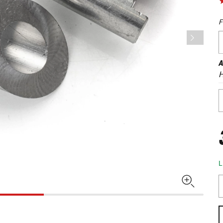
F
A
H
L