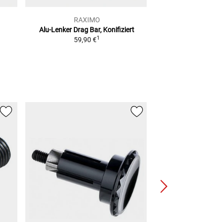
RAXIMO
RAXI
Alu-Lenker Drag Bar, Konifiziert
Alu-Lenker Stree
1
59,90 €
22,2 MM, 
49,90