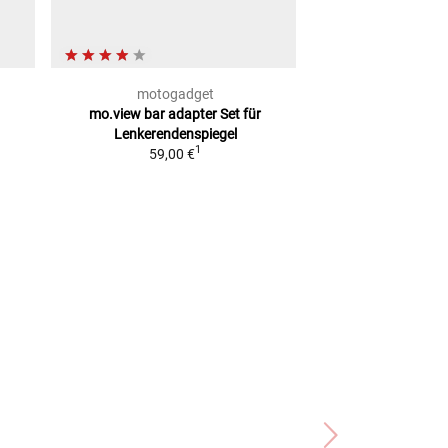
motogadget
Lou
mo.view bar adapter Set für
Zweiteilige S
Lenkerendenspiegel
Lenkerklemme
fü
1
59,00 €
zöllige 
ab
9,9