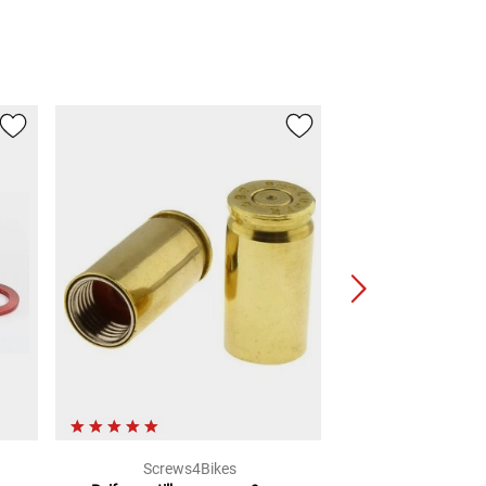
Screws4Bikes
Lou