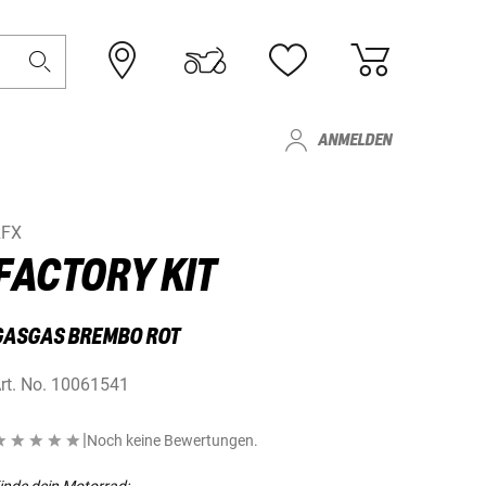
ANMELDEN
RFX
FACTORY KIT
GASGAS BREMBO ROT
rt. No.
10061541
|
Noch keine Bewertungen.
inde dein Motorrad: