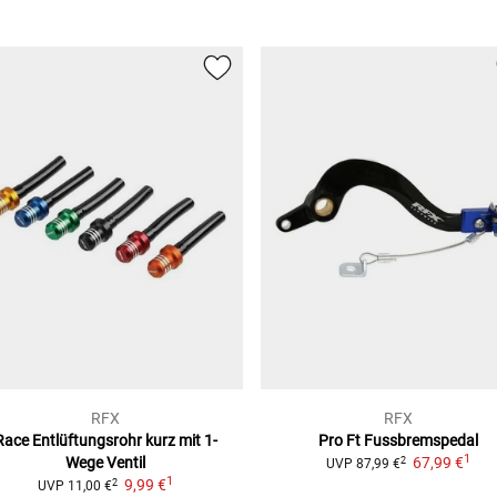
22)
RFX
RFX
Race Entlüftungsrohr kurz
mit 1-
Pro Ft Fussbremspedal
1
Wege Ventil
67,99 €
2
UVP
87,99 €
1
9,99 €
2
UVP
11,00 €