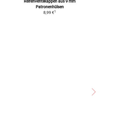
Reifenventilkappen aus 9 mm
ADLER-ZIERFIG
Patronenhülsen
5,4CM,
1
8,99 €
12,99