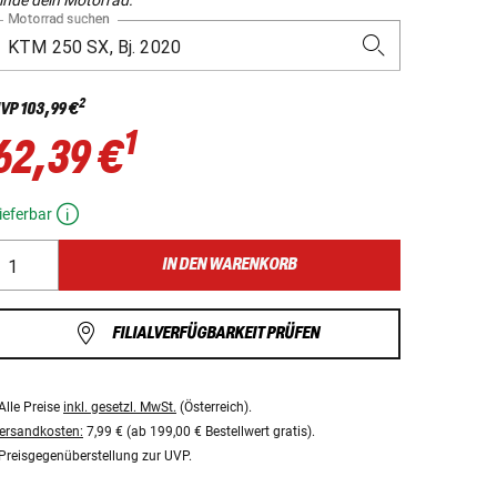
Motorrad suchen
2
VP
103,99 €
1
62,39 €
ieferbar
IN DEN WARENKORB
FILIALVERFÜGBARKEIT PRÜFEN
Alle Preise
inkl. gesetzl. MwSt.
(Österreich).
ersandkosten:
7,99 € (ab 199,00 € Bestellwert gratis).
Preisgegenüberstellung zur UVP.