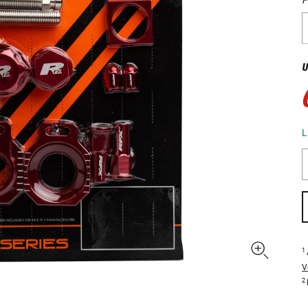
U
L
1
V
2