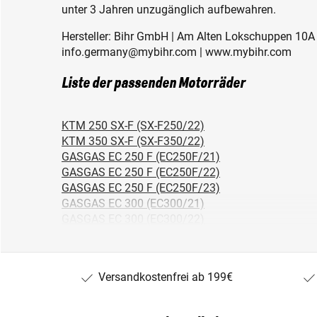
unter 3 Jahren unzugänglich aufbewahren.
Hersteller: Bihr GmbH | Am Alten Lokschuppen 10A 
info.germany@mybihr.com | www.mybihr.com
Liste der passenden Motorräder
KTM 250 SX-F (SX-F250/22)
KTM 350 SX-F (SX-F350/22)
GASGAS EC 250 F (EC250F/21)
GASGAS EC 250 F (EC250F/22)
GASGAS EC 250 F (EC250F/23)
GASGAS EC 300 (EC300/21)
GASGAS EC 300 (EC300/22)
GASGAS EC 300 (EC300/23)
GASGAS EC 350 F (EC350F/21)
GASGAS EC 350 F (EC350F/22)
Versandkostenfrei ab 199€
GASGAS EC 350 F (EC350F/23)
Husqvarna FC 250 (FC250/22)
Husqvarna FC 350 (FC350/22)