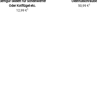
ierfigur Skelett für Scheinwerfer
Öleinfüllschraube
1
Oder Kotflügel etc.
50,99 €
1
12,99 €
0)
)