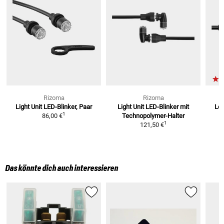
Rizoma
Rizoma
Light Unit LED-Blinker, Paar
Light Unit LED-Blinker
mit
Led
1
86,00 €
Technopolymer-Halter
1
121,50 €
Das könnte dich auch interessieren