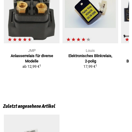
JMP
Louis
S
Anlasserrelais
für diverse
Elektronisches Blinkrelais,
Modelle
2-polig
Bre
1
1
ab
12,99 €
17,99 €
Zuletzt angesehene Artikel