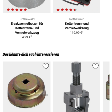
Rothewald
Rothewald
Ersatzvernietbolzen
für
Kettentrenn- und
Kettentrenn- und
Vernietwerkzeug
1
Vernietwerkzeug
119,99 €
1
4,99 €
Das könnte dich auch interessieren