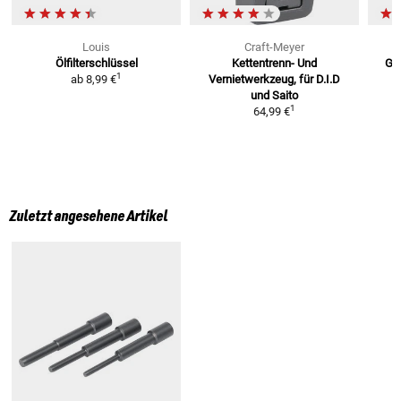
Louis
Craft-Meyer
Ölfilterschlüssel
Kettentrenn- Und
Gab
1
ab
8,99 €
Vernietwerkzeug, für D.I.D
und Saito
1
64,99 €
Zuletzt angesehene Artikel