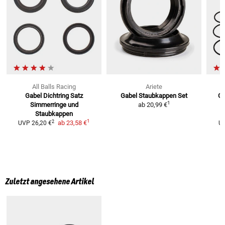
All Balls Racing
Ariete
Gabel Dichtring Satz
Gabel Staubkappen Set
Ga
1
Simmerringe und
ab
20,99 €
Staubkappen
1
2
ab
23,58 €
UVP
26,20 €
U
Zuletzt angesehene Artikel