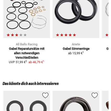
All Balls Racing
Ariete
Gabel Reparatursätze
mit
Gabel Simmerringe
Gab
1
allen notwendigen
ab
15,99 €
Verschleißteilen
1
2
ab
46,79 €
UVP
51,99 €
Das könnte dich auch interessieren