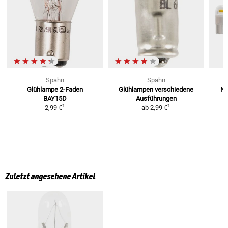
Spahn
Spahn
Glühlampe 2-Faden
Glühlampen
verschiedene
Ni
BAY15D
Ausführungen
1
1
2,99 €
ab
2,99 €
Zuletzt angesehene Artikel