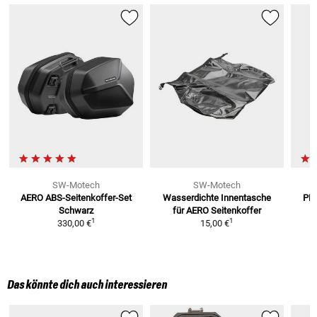
SW-Motech
SW-Motech
AERO ABS-Seitenkoffer-Set
Wasserdichte Innentasche
PRO
Schwarz
für AERO
Seitenkoffer
1
1
330,00 €
15,00 €
Das könnte dich auch interessieren