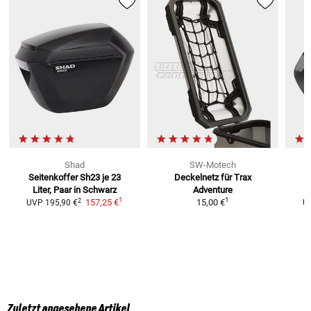
Shad
SW-Motech
Seitenkoffer Sh23
je 23
Deckelnetz für Trax
S
Liter, Paar in Schwarz
Adventure
1
1
2
157,25 €
15,00 €
UVP
195,90 €
U
Zuletzt angesehene Artikel