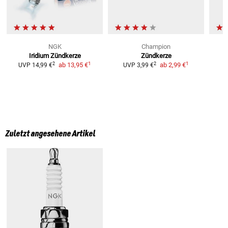
NGK
Champion
Iridium Zündkerze
Zündkerze
1
1
2
2
ab
13,95 €
ab
2,99 €
UVP
14,99 €
UVP
3,99 €
Zuletzt angesehene Artikel