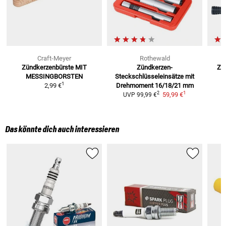
Craft-Meyer
Rothewald
Zündkerzenbürste
MIT
Zündkerzen-
Zü
MESSINGBORSTEN
Steckschlüsseleinsätze mit
1
2,99 €
Drehmoment 16/18/21 mm
1
2
59,99 €
UVP
99,99 €
Das könnte dich auch interessieren