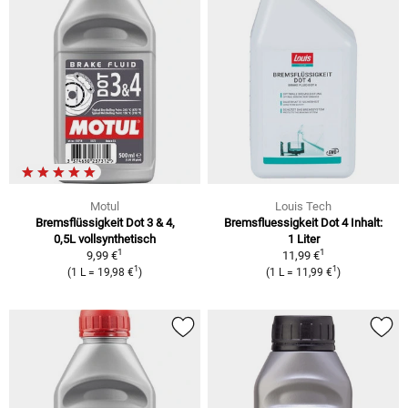
Motul
Louis Tech
Bremsflüssigkeit Dot 3 & 4,
Bremsfluessigkeit Dot 4 Inhalt:
0,5L vollsynthetisch
1 Liter
1
1
9,99 €
11,99 €
1
1
(1 L = 19,98 €
)
(1 L = 11,99 €
)