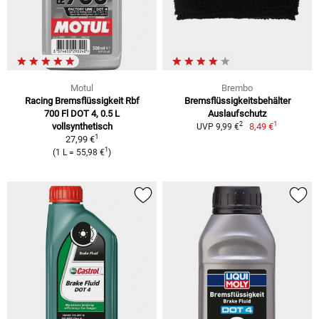
Motul
Brembo
Racing Bremsflüssigkeit Rbf
Bremsflüssigkeitsbehälter
700 Fl DOT 4, 0.5 L
Auslaufschutz
1
2
vollsynthetisch
8,49 €
UVP 9,99 €
1
27,99 €
1
(1 L = 55,98 €
)