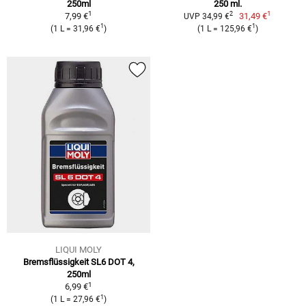
250ml
250 ml.
1
1
2
7,99 €
31,49 €
UVP 34,99 €
1
1
(1 L = 31,96 €
)
(1 L = 125,96 €
)
LIQUI MOLY
Bremsflüssigkeit SL6 DOT 4,
250ml
1
6,99 €
1
(1 L = 27,96 €
)