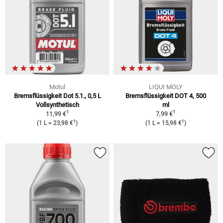
Motul
LIQUI MOLY
Bremsflüssigkeit Dot 5.1., 0,5 L
Bremsflüssigkeit DOT 4, 500
Vollsynthetisch
ml
1
1
11,99 €
7,99 €
1
1
(1 L = 23,98 €
)
(1 L = 15,98 €
)