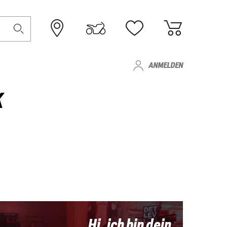
ANMELDEN
K
Hi, ich bin dein