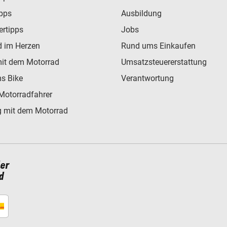
ipps
Ausbildung
ertipps
Jobs
d im Herzen
Rund ums Einkaufen
mit dem Motorrad
Umsatzsteuererstattung
s Bike
Verantwortung
Motorradfahrer
 mit dem Motorrad
ler
d