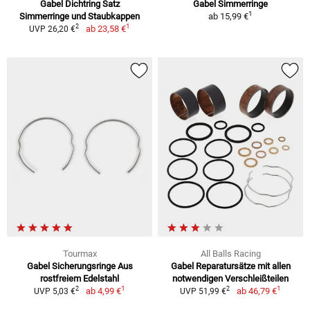
Gabel Dichtring Satz
Gabel Simmerringe
1
Simmerringe und Staubkappen
ab
15,99 €
1
2
ab
23,58 €
UVP 26,20 €
Tourmax
All Balls Racing
Gabel Sicherungsringe Aus
Gabel Reparatursätze mit allen
rostfreiem Edelstahl
notwendigen Verschleißteilen
1
1
2
2
ab
4,99 €
ab
46,79 €
UVP 5,03 €
UVP 51,99 €