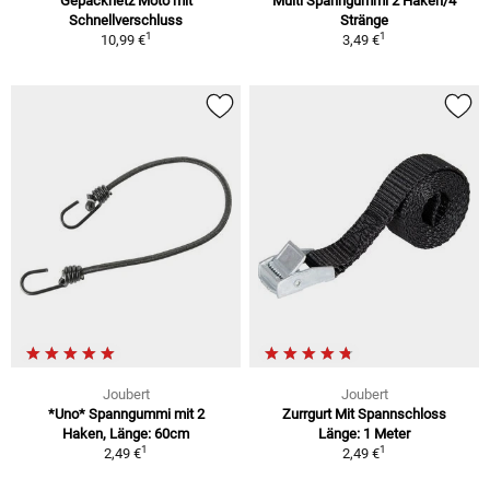
Gepäcknetz Moto mit
Multi Spanngummi 2 Haken/4
Schnellverschluss
Stränge
1
1
10,99 €
3,49 €
Joubert
Joubert
*Uno* Spanngummi mit 2
Zurrgurt Mit Spannschloss
Haken, Länge: 60cm
Länge: 1 Meter
1
1
2,49 €
2,49 €