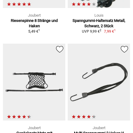
Joubert
Louis
Riesenspinne 8 Stränge und
Spanngummi-Haltersatz Metall,
Haken
Schwarz, 2 Stück
1
1
2
5,49 €
7,99 €
UVP 9,99 €
Joubert
Joubert