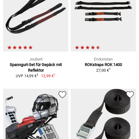
Joubert
Enduristan
Spanngurt-Set für Gepäck mit
ROKstraps ROK 1400
1
Reflektor
27,00 €
1
2
12,99 €
UVP 14,99 €