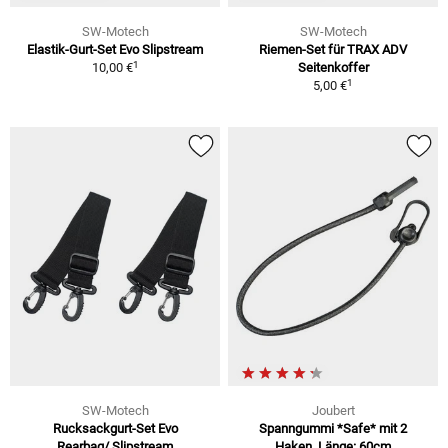
SW-Motech
SW-Motech
Elastik-Gurt-Set Evo Slipstream
Riemen-Set für TRAX ADV
1
10,00 €
Seitenkoffer
1
5,00 €
SW-Motech
Joubert
Rucksackgurt-Set Evo
Spanngummi *Safe* mit 2
Rearbag/ Slipstream
Haken, Länge: 60cm