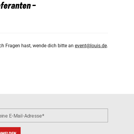
feranten -
ch Fragen hast, wende dich bitte an
e
vent@louis.de
.
eine E-Mail-Adresse
NMELDEN