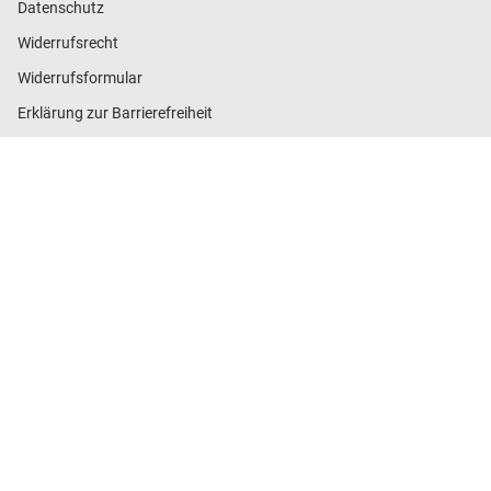
Datenschutz
Widerrufsrecht
Widerrufsformular
Erklärung zur Barrierefreiheit
Umweltschutz
Cookie-Einstellungen
Einfache und sichere Bezahlung