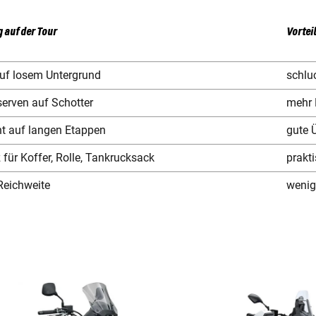
 auf der Tour
Vortei
auf losem Untergrund
schlu
erven auf Schotter
mehr 
t auf langen Etappen
gute 
z für Koffer, Rolle, Tankrucksack
prakt
Reichweite
wenig