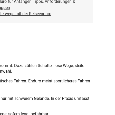
uro für Anfänger: Tipps, Anforderungen &
appen
nterwegs mit der Reiseenduro
kommt. Dazu zählen Schotter, lose Wege, steile
enwahl.
stisches Fahren. Enduro meint sportlicheres Fahren
 nur mit schwerem Gelände. In der Praxis umfasst
ege, sofern legal befahrbar