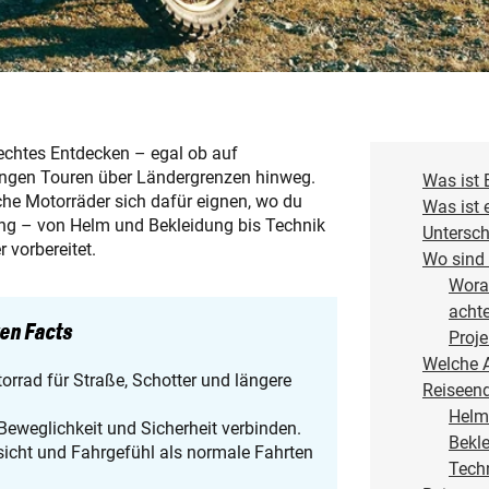
d echtes Entdecken – egal ob auf
angen Touren über Ländergrenzen hinweg.
Was ist
che Motorräder sich dafür eignen, wo du
Was ist 
ng – von Helm und Bekleidung bis Technik
Untersch
 vorbereitet.
Wo sind 
Wora
acht
ten Facts
Proje
Welche A
torrad für Straße, Schotter und längere
Reiseen
Helm
Beweglichkeit und Sicherheit verbinden.
Bekle
icht und Fahrgefühl als normale Fahrten
Tech