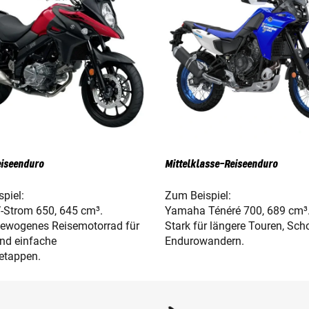
eiseenduro
Mittelklasse-Reiseenduro
piel:
Zum Beispiel:
V-Strom 650, 645 cm³.
Yamaha Ténéré 700, 689 cm³
gewogenes Reisemotorrad für
Stark für längere Touren, Sch
nd einfache
Endurowandern.
retappen.