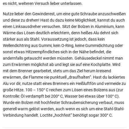
es nicht, weiteren Versuch lieber unterlassen.
Nutze lieber den Gewinderest, um eine gute Schraube anzuschweißen
und diese zu drehen! Hast du dazu keine Möglichkeit, kannst du auch
einen Linksausdreher versuchen. Sitzt der Bolzen in Aluminium, kann
Wärme das Lösen deutlich erleichtern, denn heißes Alu dehnt sich
stärker aus als Stahl. Voraussetzung ist jedoch, dass kein
Wellendichtring aus Gummi, kein O-Ring, keine Gummidichtung oder
sonst etwas Hitzeempfindliches sich in der Nähe befindet, die
andernfalls getauscht werden müssten. Gehäusedeckel nimmt man
zum Erwärmen möglichst ab und legt sie auf eine Kochplatte. Wird
mit dem Brenner gearbeitet, stets um das Ziel herum kreisend
erwärmen, die Flamme nie punktuell „draufhalten“. Hast du lackiertes
Alu vor dir, nutze statt eines Brenners ein Heißluftfön und vermeide zu
große Hitze. 100 – 150° C reichen zum Lösen eines Bolzens aus (zur
Kontrolle: Öl verdampft bei 200° C, Wasser bei etwas über 100° C).
Wurde ein Bolzen mit hochfester Schraubensicherung verbaut, muss
generell warm gelöst werden, auch wenn es sich um eine Stahl-Stahl-
Verbindung handelt. Loctite „hochfest“ benötigt sogar 300° C.