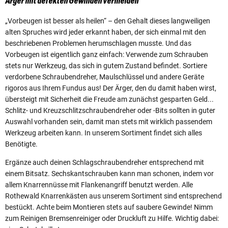
Ärger mit defekten Gewinden vermeiden
„Vorbeugen ist besser als heilen“ – den Gehalt dieses langweiligen
alten Spruches wird jeder erkannt haben, der sich einmal mit den
beschriebenen Problemen herumschlagen musste. Und das
Vorbeugen ist eigentlich ganz einfach: Verwende zum Schrauben
stets nur Werkzeug, das sich in gutem Zustand befindet. Sortiere
verdorbene Schraubendreher, Maulschlüssel und andere Geräte
rigoros aus Ihrem Fundus aus! Der Ärger, den du damit haben wirst,
übersteigt mit Sicherheit die Freude am zunächst gesparten Geld...
Schlitz- und Kreuzschlitzschraubendreher oder -Bits sollten in guter
Auswahl vorhanden sein, damit man stets mit wirklich passendem
Werkzeug arbeiten kann. In unserem Sortiment findet sich alles
Benötigte.
Ergänze auch deinen Schlagschraubendreher entsprechend mit
einem Bitsatz. Sechskantschrauben kann man schonen, indem vor
allem Knarrennüsse mit Flankenangriff benutzt werden. Alle
Rothewald Knarrenkästen aus unserem Sortiment sind entsprechend
bestückt. Achte beim Montieren stets auf saubere Gewinde! Nimm
zum Reinigen Bremsenreiniger oder Druckluft zu Hilfe. Wichtig dabei: