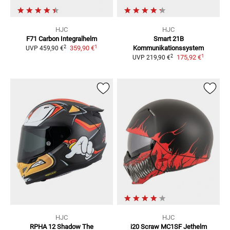
HJC
HJC
F71 Carbon
Integralhelm
Smart 21B
1
2
359,90 €
Kommunikationssystem
UVP
459,90 €
1
2
175,92 €
UVP
219,90 €
HJC
HJC
RPHA 12 Shadow The
i20 Scraw MC1SF
Jethelm