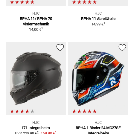
HJC
HJC
RPHA 11/ RPHA 70
RPHA 11
Abreißfolie
1
Visiermechanik
14,99 €
1
14,00 €
HJC
HJC
I71
Integralhelm
RPHA 1 Binder 24 MC27SF
1
2
159,90 €
Integralhelm
UVP
229,90 €