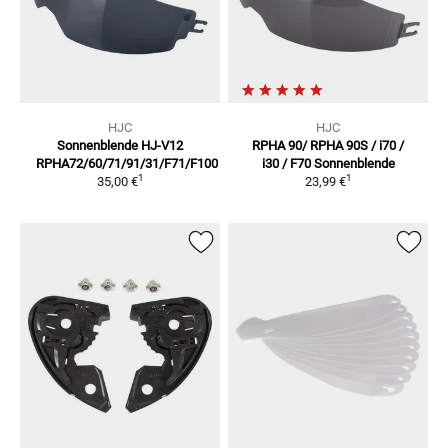
HJC
HJC
Sonnenblende HJ-V12
RPHA 90/ RPHA 90S / i70 /
RPHA72/60/71/91/31/F71/F100
i30 / F70
Sonnenblende
1
1
35,00 €
23,99 €