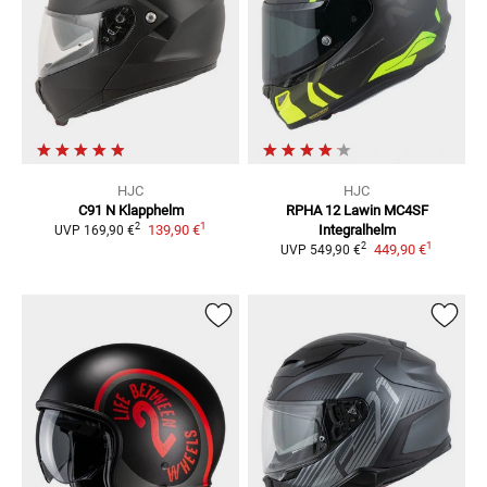
HJC
HJC
C91 N
Klapphelm
RPHA 12 Lawin MC4SF
1
2
139,90 €
Integralhelm
UVP
169,90 €
1
2
449,90 €
UVP
549,90 €