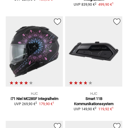
1
2
499,90 €
UVP
839,90 €
HJC
HJC
i71 Niel MC28SF
Integralhelm
Smart 11B
1
2
179,90 €
Kommunikationssystem
UVP
269,90 €
1
2
119,92 €
UVP
149,90 €