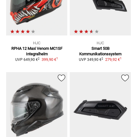
HJC
HJC
RPHA 12 Maxi Venom MC1SF
Smart 50B
Integralhelm
Kommunikationssystem
1
1
2
2
399,90 €
279,92 €
UVP
649,90 €
UVP
349,90 €