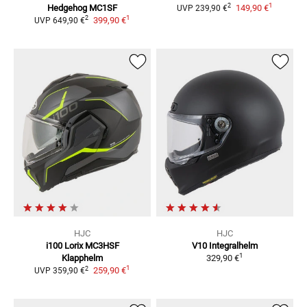
1
2
Hedgehog MC1SF
149,90 €
UVP
239,90 €
1
2
399,90 €
UVP
649,90 €
HJC
HJC
i100 Lorix MC3HSF
V10
Integralhelm
1
Klapphelm
329,90 €
1
2
259,90 €
UVP
359,90 €