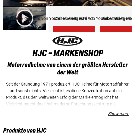
Dieses Video wird von Youtube bereitgestellt. Um es abspielen zu k
Dieses Video wird von Youtube bereitgestel
Dieses Video wird
HJC - MARKENSHOP
Motorradhelme von einem der größten Hersteller
der Welt
Seit der Gründung 1971 produziert HJC Helme für Motorradfahrer
– und sonst nichts. Vielleicht ist es diese Konzentration auf ein
Produkt, das den weltweiten Erfolg der Marke ermöglicht hat.
Vielleicht macht das hochmoderne Forschungszentrum mit
eigenem Windkanal den Unterschied. Sicher spielen auch das tolle
Show more
Design und die hohe Fertigungsqualität eine Rolle. Jedenfalls ist
das koreanische Unternehmen heute einer der größten
Produkte von HJC
Helmhersteller der Welt. Die Top-Produktlinie HJC RPHA kann sich