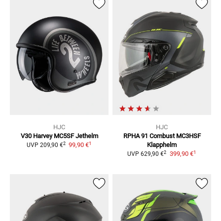
HJC
HJC
V30 Harvey MC5SF
Jethelm
RPHA 91 Combust MC3HSF
1
2
99,90 €
Klapphelm
UVP
209,90 €
1
2
399,90 €
UVP
629,90 €