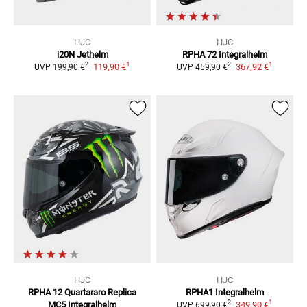
HJC
HJC
i20N
Jethelm
RPHA 72
Integralhelm
1
1
2
2
119,90 €
367,92 €
UVP
199,90 €
UVP
459,90 €
HJC
HJC
RPHA 12 Quartararo Replica
RPHA1
Integralhelm
1
2
MC5
Integralhelm
349,90 €
UVP
699,90 €