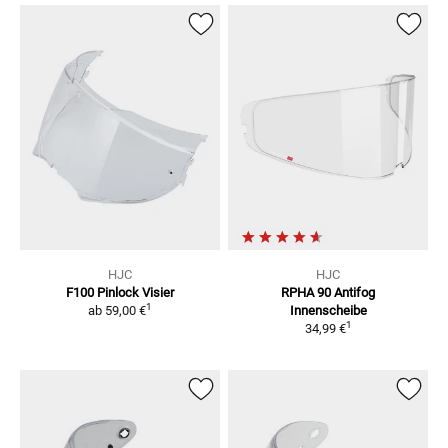
HJC
HJC
F100
Pinlock Visier
RPHA 90
Antifog
1
ab
59,00 €
Innenscheibe
1
34,99 €