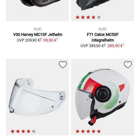
HJC
HJC
V30 Harvey MC1SF
Jethelm
F71 Catos MC5SF
1
2
99,90 €
Integralhelm
UVP
209,90 €
1
2
289,90 €
UVP
389,90 €