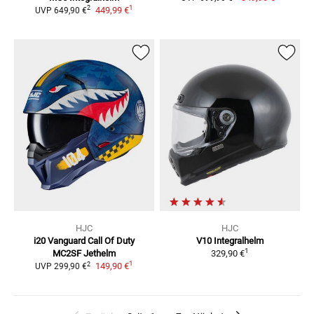
1
2
449,99 €
UVP
649,90 €
HJC
HJC
i20 Vanguard Call Of Duty
V10
Integralhelm
1
MC2SF
Jethelm
329,90 €
1
2
149,90 €
UVP
299,90 €