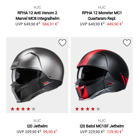
HJC
HJC
RPHA 12 Anti Venom 2
RPHA 12 Monster MC1
Marvel MC8
Integralhelm
Quartararo Repl.
1
1
2
2
584,91 €
449,90 €
UVP
649,90 €
UVP
649,90 €
HJC
HJC
i20
Jethelm
i20 Batol MC1SF
Jethelm
1
1
2
2
99,90 €
129,90 €
UVP
209,90 €
UVP
229,90 €