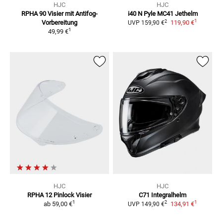
HJC
HJC
RPHA 90
Visier mit Antifog-
i40 N Pyle MC41
Jethelm
1
2
Vorbereitung
119,90 €
UVP
159,90 €
1
49,99 €
HJC
HJC
RPHA 12
Pinlock Visier
C71
Integralhelm
1
1
2
ab
59,00 €
134,91 €
UVP
149,90 €