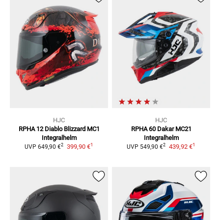
HJC
HJC
RPHA 12 Diablo Blizzard MC1
RPHA 60 Dakar MC21
Integralhelm
Integralhelm
1
1
2
2
399,90 €
439,92 €
UVP
649,90 €
UVP
549,90 €