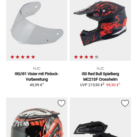
HJC
HJC
i90/i91
Visier mit Pinlock-
i50 Red Bull Spielberg
Vorbereitung
MC21SF
Crosshelm
1
1
2
49,99 €
99,90 €
UVP
219,90 €