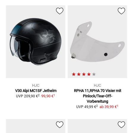
HJC
HJC
V30 Alpi MC1SF
Jethelm
RPHA 11,RPHA 70
Visier mit
1
2
99,90 €
Pinlock/Tear-Off-
UVP
209,90 €
Vorbereitung
1
2
ab
39,99 €
UVP
49,99 €