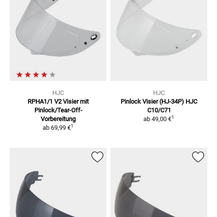
HJC
HJC
RPHA1/1 V2
Visier mit
Pinlock Visier (HJ-34P)
HJC
Pinlock/Tear-Off-
C10/C71
1
Vorbereitung
ab
49,00 €
1
ab
69,99 €