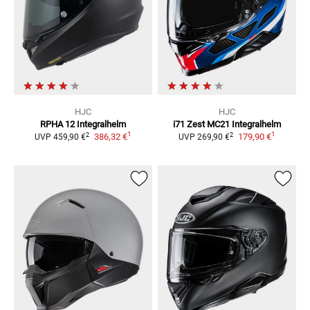
HJC
HJC
RPHA 12
Integralhelm
i71 Zest MC21
Integralhelm
1
1
2
2
386,32 €
179,90 €
UVP
459,90 €
UVP
269,90 €