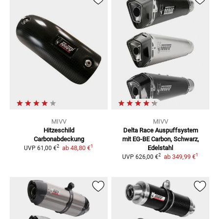
MIVV
MIVV
Hitzeschild
Delta Race Auspuffsystem
Carbonabdeckung
mit EG-BE
Carbon, Schwarz,
1
2
ab
48,80 €
Edelstahl
UVP
61,00 €
1
2
ab
349,99 €
UVP
626,00 €