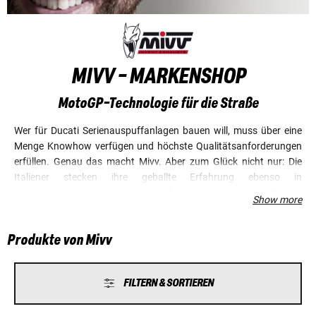
MIVV - MARKENSHOP
MotoGP-Technologie für die Straße
Wer für Ducati Serienauspuffanlagen bauen will, muss über eine
Menge Knowhow verfügen und höchste Qualitätsanforderungen
erfüllen. Genau das macht Mivv. Aber zum Glück nicht nur: Die
Italiener stecken ihre geballte Erfahrung ebenso in
Nachrüstsysteme für viele Motorrad-Modelle. Und da kommt dann
Show more
nicht nur technische Kompetenz und bestes Material zum Tragen,
sondern auch das typisch italienische Design. Kurz gesagt: Die
Produkte von Mivv
Teile klingen nicht nur gut, sie sehen auch toll aus.
FILTERN & SORTIEREN