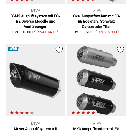
MIVV
MIVV
X-M5 Auspuffsystem mit EG-
Oval Auspuffsystem mit EG-
BE
Diverse Modelle und
BE
Edelstahl, Schwarz,
Ausführungen
Carbon oder Titan
1
1
2
2
ab
410,40 €
ab
316,80 €
UVP
513,00 €
UVP
396,00 €
NEU
MIVV
MIVV
Mover Auspuffsystem mit
MK3 Auspuffsystem mit EG-