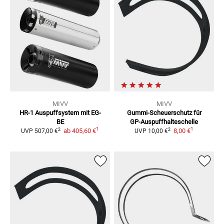
MIVV
MIVV
HR-1 Auspuffsystem mit EG-
Gummi-Scheuerschutz
für
BE
GP-Auspuffhalteschelle
1
1
2
2
ab
405,60 €
8,00 €
UVP
507,00 €
UVP
10,00 €