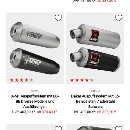
ab
387,20 €
UVP
484,00 €
MIVV
MIVV
X-M1 Auspuffsystem mit EG-
Dakar Auspuffsystem Mit Eg-
BE
Diverse Modelle und
Be
Edelstahl / Edelstahl
Ausführungen
Schwarz
1
1
2
2
ab
370,40 €
ab
327,20 €
UVP
463,00 €
UVP
409,00 €