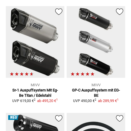
MIVV
MIVV
Sr-1 Auspuffsystem Mit Eg-
GP-C Auspuffsystem mit EG-
Be
Titan / Edelstahl
BE
1
1
2
2
ab
495,20 €
ab
289,99 €
UVP
619,00 €
UVP
490,00 €
NEU