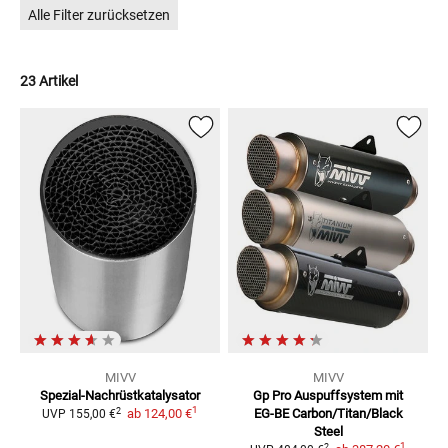
Alle Filter zurücksetzen
23 Artikel
MIVV
MIVV
Spezial-Nachrüstkatalysator
Gp Pro Auspuffsystem mit
1
2
ab
124,00 €
EG-BE
Carbon/Titan/Black
UVP
155,00 €
Steel
1
2