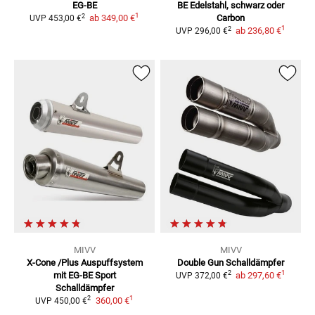
EG-BE
BE
Edelstahl, schwarz oder
1
2
ab
349,00 €
Carbon
UVP
453,00 €
1
2
ab
236,80 €
UVP
296,00 €
MIVV
MIVV
X-Cone /Plus Auspuffsystem
Double Gun Schalldämpfer
1
2
mit EG-BE
Sport
ab
297,60 €
UVP
372,00 €
Schalldämpfer
1
2
360,00 €
UVP
450,00 €