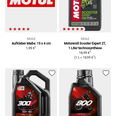
Motul
Motul
Aufkleber
Maße: 15 x 4 cm
Motorenöl Scooter Expert 2T,
1
1,99 €
1 Liter
technosynthese
1
18,99 €
1
(
1 L
=
18,99 €
)