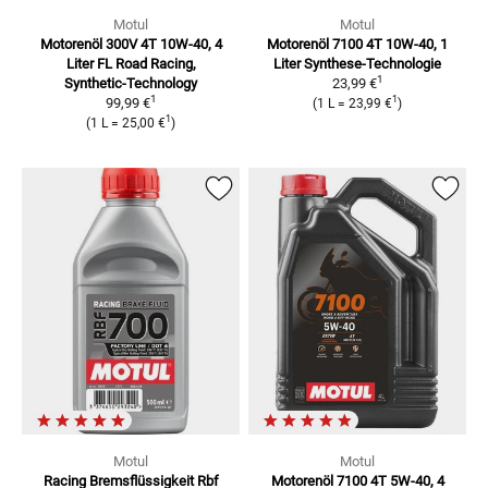
Motul
Motul
Motorenöl 300V 4T 10W-40, 4
Motorenöl 7100 4T 10W-40, 1
Liter
FL Road Racing,
Liter
Synthese-Technologie
1
Synthetic-Technology
23,99 €
1
1
99,99 €
(
1 L
=
23,99 €
)
1
(
1 L
=
25,00 €
)
Motul
Motul
Racing Bremsflüssigkeit Rbf
Motorenöl 7100 4T 5W-40, 4