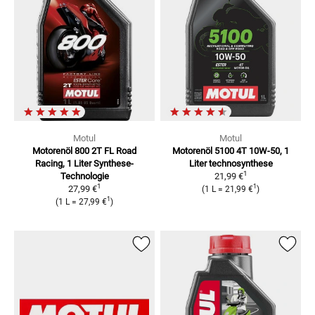
Motul
Motul
Motorenöl 800 2T FL Road
Motorenöl 5100 4T 10W-50, 1
Racing, 1 Liter
Synthese-
Liter
technosynthese
1
Technologie
21,99 €
1
1
27,99 €
(
1 L
=
21,99 €
)
1
(
1 L
=
27,99 €
)