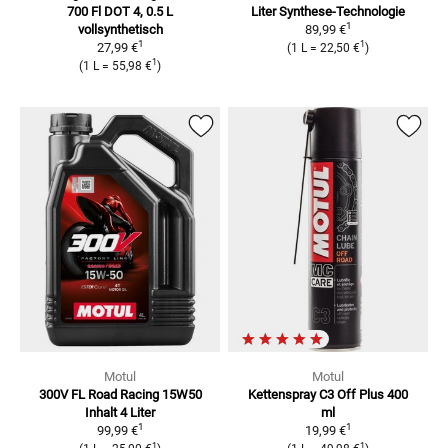
700 Fl
DOT 4, 0.5 L
Liter
Synthese-Technologie
1
vollsynthetisch
89,99 €
1
1
27,99 €
(
1 L
=
22,50 €
)
1
(
1 L
=
55,98 €
)
Motul
Motul
300V FL Road Racing 15W50
Kettenspray C3 Off Plus
400
Inhalt 4 Liter
ml
1
1
99,99 €
19,99 €
1
1