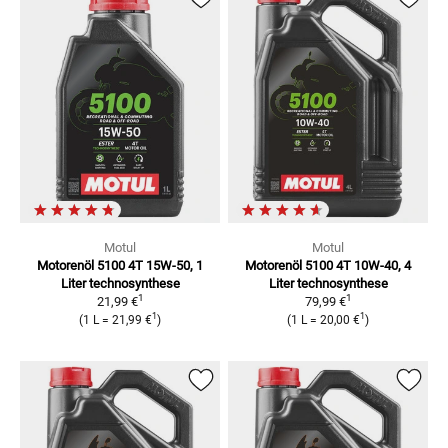
Motul
Motul
Motorenöl 5100 4T 15W-50, 1
Motorenöl 5100 4T 10W-40, 4
Liter
technosynthese
Liter
technosynthese
1
1
21,99 €
79,99 €
1
1
(
1 L
=
21,99 €
)
(
1 L
=
20,00 €
)