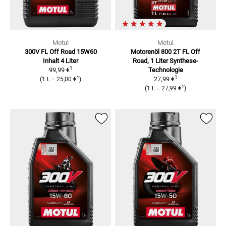
Motul
Motul
300V FL Off Road 15W60
Motorenöl 800 2T FL Off
Inhalt 4 Liter
Road, 1 Liter
Synthese-
1
99,99 €
Technologie
1
1
27,99 €
(
1 L
=
25,00 €
)
1
(
1 L
=
27,99 €
)