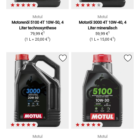
Motul
Motul
Motorenöl 5100 4T 10W-50, 4
Motoröl 3000 4T 10W-40, 4
Liter
technosynthese
Liter
mineralisch
1
1
79,99 €
59,99 €
1
1
(
1 L
=
20,00 €
)
(
1 L
=
15,00 €
)
Motul
Motul