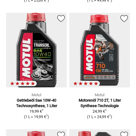
(
1 L
=
25,00 €
)
(
1 L
=
49,98 €
)
Motul
Motul
Getriebeöl Sae 10W-40
Motorenöl 710 2T, 1 Liter
Technosynthese, 1 Liter
Synthese-Technologie
1
1
19,99 €
24,99 €
1
1
(
1 L
=
19,99 €
)
(
1 L
=
24,99 €
)