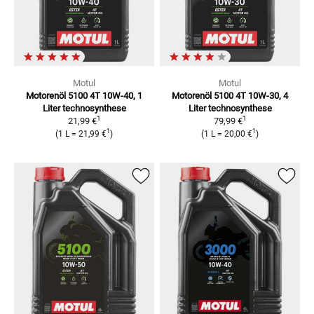
Motul
Motul
Motorenöl 5100 4T 10W-40, 1
Motorenöl 5100 4T 10W-30, 4
Liter
technosynthese
Liter
technosynthese
1
1
21,99 €
79,99 €
1
1
(
1 L
=
21,99 €
)
(
1 L
=
20,00 €
)