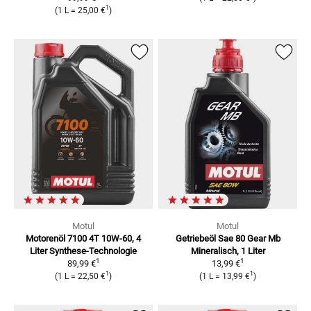
1
(
1 L
=
25,00 €
)
Motul
Motul
Motorenöl 7100 4T 10W-60, 4
Getriebeöl Sae 80 Gear Mb
Liter
Synthese-Technologie
Mineralisch, 1 Liter
1
1
89,99 €
13,99 €
1
1
(
1 L
=
22,50 €
)
(
1 L
=
13,99 €
)