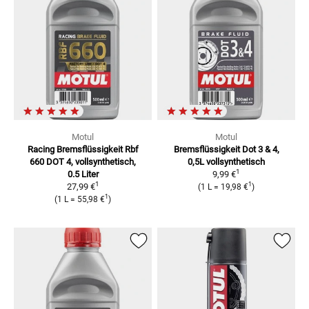
Motul
Motul
Racing Bremsflüssigkeit Rbf
Bremsflüssigkeit Dot 3 & 4,
660
DOT 4, vollsynthetisch,
0,5L
vollsynthetisch
1
0.5 Liter
9,99 €
1
1
27,99 €
(
1 L
=
19,98 €
)
1
(
1 L
=
55,98 €
)