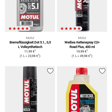
Motul
Motul
Bremsflüssigkeit Dot 5.1., 0,5
Weißes Kettenspray
C2+
L
Vollsynthetisch
Road Plus, 400 ml
1
1
11,99 €
19,99 €
1
1
(
1 L
=
23,98 €
)
(
1 L
=
49,98 €
)