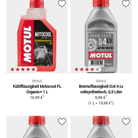
Motul
Motul
Kühlflüssigkeit Motocool FL
Bremsflüssigkeit Dot 4 Lv
Organic+ 1 L
vollsynthetisch, 0,5 Liter
1
1
16,99 €
9,99 €
1
(
1 L
=
19,98 €
)