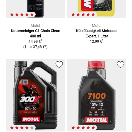
Motul
Motul
Kettenreiniger C1 Chain Clean
Kühlflüssigkeit
Motocool
400 ml
Expert, 1 Liter
1
1
14,99 €
12,99 €
1
(
1 L
=
37,48 €
)