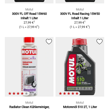
Motul
Motul
300V FL Off Road 15W60
300V FL Road Racing 15W50
Inhalt 1 Liter
Inhalt 1 Liter
1
1
27,99 €
27,99 €
1
1
(
1 L
=
27,99 €
)
(
1 L
=
27,99 €
)
Motul
Motul
Radiator Clean
Kühlerreiniger,
Motorenöl 510 2T, 1 Liter