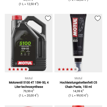
1
(
1 L
=
12,50 €
)
Motul
Motul
Motorenöl 5100 4T 15W-50, 4
Hochleistungskettenfett
C5
Liter
technosynthese
Chain Paste, 150 ml
1
1
79,99 €
14,99 €
1
1
(
1 L
=
20,00 €
)
(
1 L
=
99,93 €
)