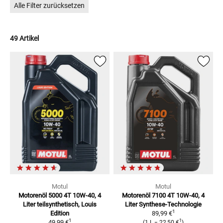
Alle Filter zurücksetzen
außerdem offizieller Schmierstoffpartner von Kawasaki
Deutschland und Kawasaki Österreich.
49 Artikel
Motul
Motul
Motorenöl 5000 4T 10W-40, 4
Motorenöl 7100 4T 10W-40, 4
Liter
teilsynthetisch, Louis
Liter
Synthese-Technologie
1
Edition
89,99 €
1
1
49,99 €
(
1 L
=
22,50 €
)