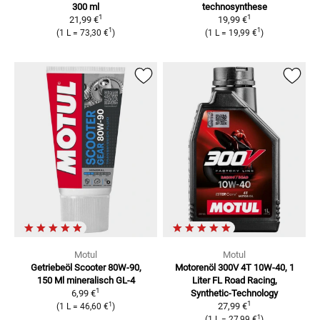
300 ml
technosynthese
1
1
21,99 €
19,99 €
1
1
(
1 L
=
73,30 €
)
(
1 L
=
19,99 €
)
Motul
Motul
Getriebeöl Scooter 80W-90,
Motorenöl 300V 4T 10W-40, 1
150 Ml
mineralisch GL-4
Liter
FL Road Racing,
1
6,99 €
Synthetic-Technology
1
1
27,99 €
(
1 L
=
46,60 €
)
1
(
1 L
=
27,99 €
)