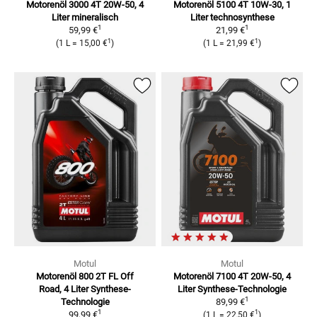
Motorenöl 3000 4T 20W-50, 4
Motorenöl 5100 4T 10W-30, 1
Liter
mineralisch
Liter
technosynthese
1
1
59,99 €
21,99 €
1
1
(
1 L
=
15,00 €
)
(
1 L
=
21,99 €
)
Motul
Motul
Motorenöl 800 2T FL Off
Motorenöl 7100 4T 20W-50, 4
Road, 4 Liter
Synthese-
Liter
Synthese-Technologie
1
Technologie
89,99 €
1
1
99,99 €
(
1 L
=
22,50 €
)