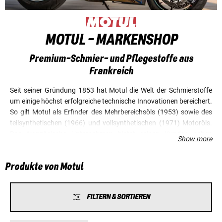
MOTUL - MARKENSHOP
Premium-Schmier- und Pflegestoffe aus
Frankreich
Seit seiner Gründung 1853 hat Motul die Welt der Schmierstoffe
um einige höchst erfolgreiche technische Innovationen bereichert.
So gilt Motul als Erfinder des Mehrbereichsöls (1953) sowie des
teilsynthetischen (1966) und vollsynthetischen (1971) Motoröls.
Das französische Unternehmen bietet seinen Kunden neben
Show more
Motor-, Getriebe- und Gabelölen ein umfangreiches Wartungs- und
Pflegesortiment mit der Marke MC Care. Heute ist Motul dank
Produkte von Motul
langjähriger Erfahrung im Rennsport ein anerkannter Partner in
der Motorsportszene und unterstützt zahlreiche Teams im
nationalen und internationalen Rennsport. Besonders die
FILTERN & SORTIEREN
Jugendförderung liegt Motul am Herzen, weshalb der
Schmierstoffhersteller die Nachwuchsfahrer der Zweirad-Klassen
des ADAC mit seinen Produkten ausstattet. Ab 2020 ist MOTUL