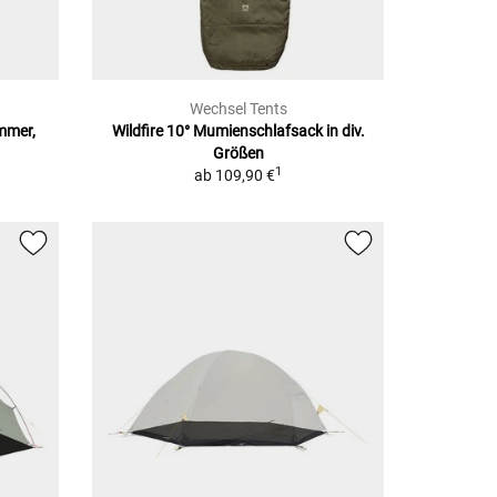
Wechsel Tents
mmer,
Wildfire 10°
Mumienschlafsack in div.
Größen
1
ab
109,90 €