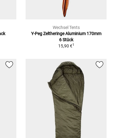
Wechsel Tents
ack
Y-Peg Zeltheringe
Aluminium 170mm
6 Stück
1
15,90 €