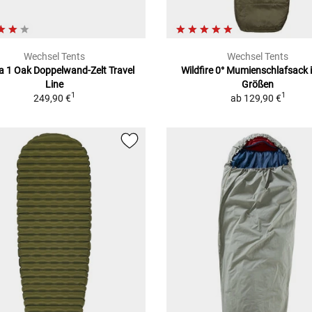
Wechsel Tents
Wechsel Tents
a 1 Oak
Doppelwand-Zelt Travel
Wildfire 0°
Mumienschlafsack in
Line
Größen
1
1
249,90 €
ab
129,90 €