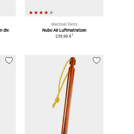
Wechsel Tents
 div.
Nubo Air
Luftmatratzen
1
239,90 €