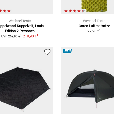
Wechsel Tents
Wechsel Tents
ppelwand-Kuppelzelt, Louis
Coreo Luftmatratze
1
Edition
2-Personen
99,90 €
1
219,90 €
2
UVP
269,90 €
NEU