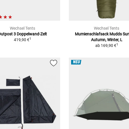
Wechsel Tents
Wechsel Tents
utpost 3 Doppelwand-Zelt
Mumienschlafsack Mudds
Su
1
419,90 €
Autumn, Winter, L
1
ab
169,90 €
NEU