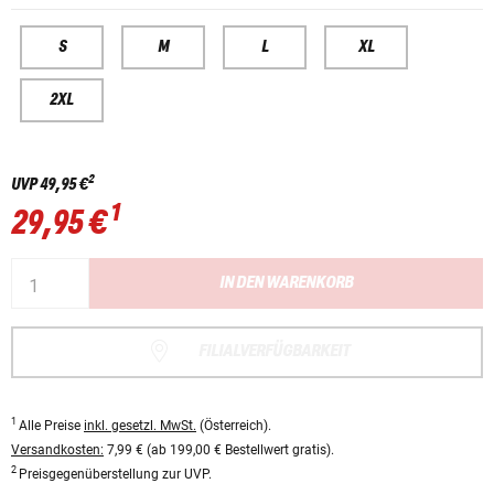
S
M
L
XL
2XL
2
UVP
49,95 €
1
29,95 €
IN DEN WARENKORB
FILIALVERFÜGBARKEIT
1
Alle Preise
inkl. gesetzl. MwSt.
(Österreich).
Versandkosten:
7,99 € (ab 199,00 € Bestellwert gratis).
2
Preisgegenüberstellung zur UVP.