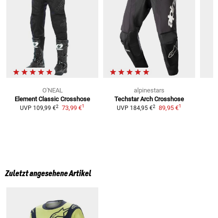
O'NEAL
alpinestars
Element Classic
Crosshose
Techstar Arch Crosshose
1
1
1
2
2
73,99 €
89,95 €
UVP
109,99 €
UVP
184,95 €
U
Zuletzt angesehene Artikel