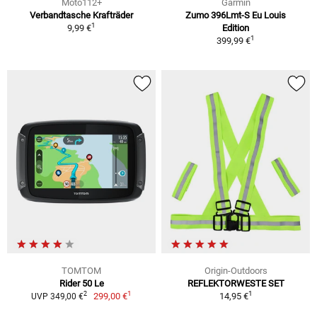
Moto112+
Garmin
Verbandtasche Krafträder
Zumo 396Lmt-S Eu Louis
1
9,99 €
Edition
1
399,99 €
TOMTOM
Origin-Outdoors
Rider 50 Le
REFLEKTORWESTE SET
1
1
2
299,00 €
14,95 €
UVP 349,00 €