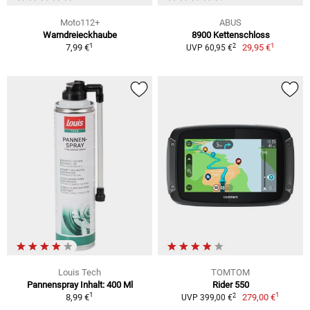
Moto112+
ABUS
Warndreieckhaube
8900 Kettenschloss
1
1
2
7,99 €
29,95 €
UVP 60,95 €
Louis Tech
TOMTOM
Pannenspray Inhalt: 400 Ml
Rider 550
1
1
2
8,99 €
279,00 €
UVP 399,00 €