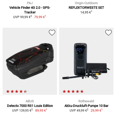
PAJ
Origin-Outdoors
Vehicle Finder 4G 2.0 - GPS-
REFLEKTORWESTE SET
1
Tracker
14,95 €
1
2
79,99 €
UVP 99,99 €
ABUS
Rothewald
Detecto 7000 RS1 Louis Edition
Akku-Druckluft-Pumpe 10 Bar
1
1
2
2
89,95 €
29,99 €
UVP 139,95 €
UVP 49,99 €