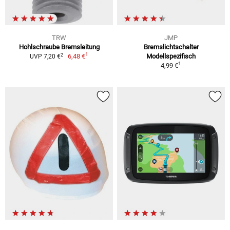
TRW
JMP
Hohlschraube Bremsleitung
Bremslichtschalter
1
2
6,48 €
Modellspezifisch
UVP 7,20 €
1
4,99 €