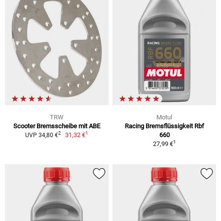
TRW
Motul
Scooter Bremsscheibe mit ABE
Racing Bremsflüssigkeit Rbf
1
2
31,32 €
660
UVP 34,80 €
1
27,99 €