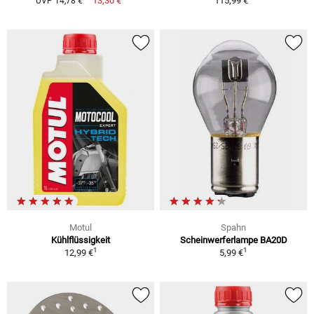
13,30 €
115,99 €
UVP 14,78 €
Motul
Spahn
Kühlflüssigkeit
Scheinwerferlampe BA20D
1
1
12,99 €
5,99 €