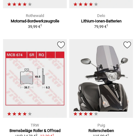
Rothewald
Delo
Motorrad-Bordwerkzeugrolle
Lithium-Ionen-Batterien
1
1
39,99 €
79,99 €
TRW
Puig
Bremsbeläge Roller & Offroad
Rollerscheiben
1
1
2