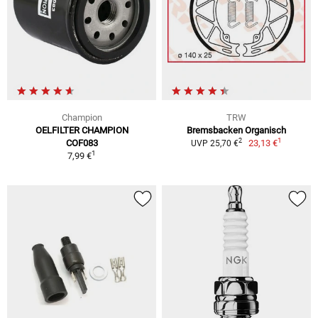
Champion
TRW
OELFILTER CHAMPION
Bremsbacken Organisch
1
2
COF083
23,13 €
UVP 25,70 €
1
7,99 €