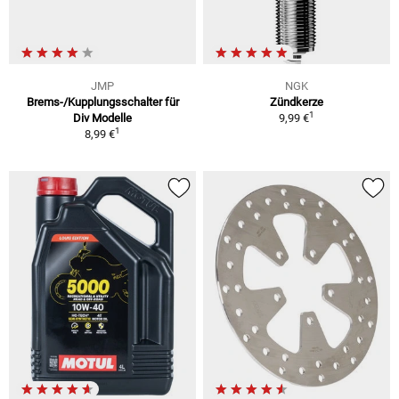
JMP
NGK
Brems-/Kupplungsschalter für
Zündkerze
1
Div Modelle
9,99 €
1
8,99 €