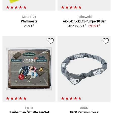
Moto112+
Rothewald
Warnweste
Akku-Druckluft-Pumpe 10 Bar
1
1
2
2,99 €
29,99 €
UVP 49,99 €
Louis
ABUS
Sauberman Ölmatte 2er-Set
8900 Kettenschloss