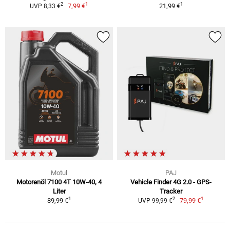
1
1
2
7,99 €
21,99 €
UVP 8,33 €
Motul
PAJ
Motorenöl 7100 4T 10W-40, 4
Vehicle Finder 4G 2.0 - GPS-
Liter
Tracker
1
1
2
89,99 €
79,99 €
UVP 99,99 €