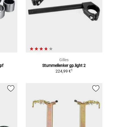
Gilles
pf
Stummellenker gp.light 2
1
224,99 €