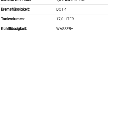
Bremsflüssigkeit:
DOT 4
Tankvolumen:
17,0 LITER
Kühlflüssigkeit:
WASSER+