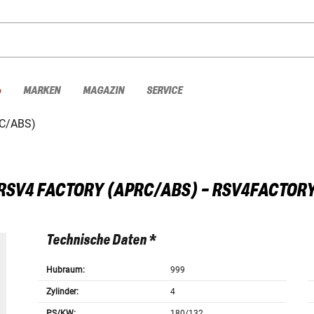
%
MARKEN
MAGAZIN
SERVICE
C/ABS)
RSV4 FACTORY (APRC/ABS) - RSV4FACTOR
Technische Daten *
Hubraum:
999
Zylinder:
4
PS/KW:
180/132