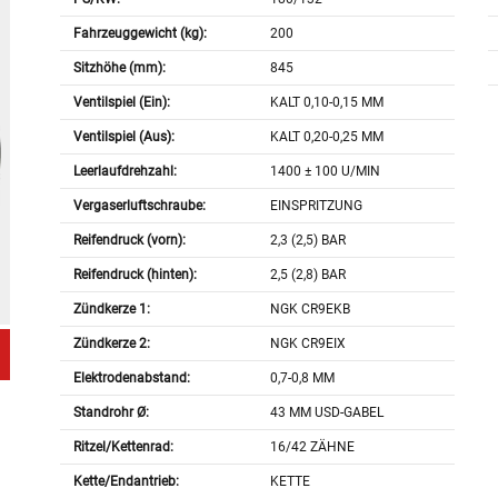
Fahrzeuggewicht (kg):
200
Sitzhöhe (mm):
845
Ventilspiel (Ein):
KALT 0,10-0,15 MM
Ventilspiel (Aus):
KALT 0,20-0,25 MM
Leerlaufdrehzahl:
1400 ± 100 U/MIN
Vergaserluftschraube:
EINSPRITZUNG
Reifendruck (vorn):
2,3 (2,5) BAR
Reifendruck (hinten):
2,5 (2,8) BAR
Zündkerze 1:
NGK CR9EKB
Zündkerze 2:
NGK CR9EIX
Elektrodenabstand:
0,7-0,8 MM
Standrohr Ø:
43 MM USD-GABEL
Ritzel/Kettenrad:
16/42 ZÄHNE
Kette/Endantrieb:
KETTE