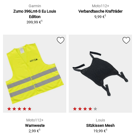
Garmin
Moto112+
Zumo 396Lmt-S Eu Louis
Verbandtasche Krafträder
1
Edition
9,99 €
1
399,99 €
Moto112+
Louis
Warnweste
Sitzkissen Mesh
1
1
2,99 €
19,99 €