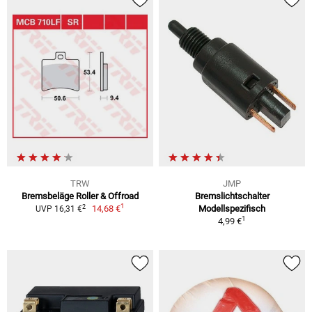
TRW
JMP
Bremsbeläge Roller & Offroad
Bremslichtschalter
1
2
14,68 €
Modellspezifisch
UVP 16,31 €
1
4,99 €