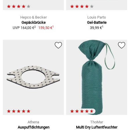
Hepco & Becker
Louis Parts
Gepäckbrücke
Gel-Batterie
1
1
2
159,50 €
39,99 €
UVP 164,00 €
Athena
ThoMar
Auspuffdichtungen
Multi Dry Luftentfeuchter