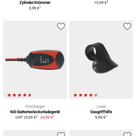
1
Zylinder/Krümmer
15,99 €
1
3,99 €
ProCharger
Louis
600 Batteriesteckerladegerät
Gasgriffhilfe
1
1
2
24,99 €
9,99 €
UVP 29,99 €