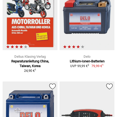
Delius Klasing Verlag
Delo
Reparaturanleitung China,
Lithium-Ionen-Batterien
1
2
Taiwan, Korea
79,99 €
UVP 99,99 €
1
24,90 €