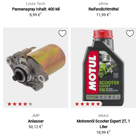
Louis Tech
slime
Pannenspray Inhalt: 400 Ml
Reifendichtmittel
1
1
8,99 €
11,99 €
JMP
Motul
Anlasser
Motorenöl Scooter Expert 2T, 1
1
50,12 €
Liter
1
18,99 €