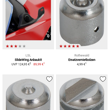
LSL
Rothewald
SlideWing Anbaukit
Ersatzvernietbolzen
1
1
2
89,99 €
4,99 €
UVP 124,95 €