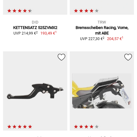
DID
TRW
KETTENSATZ 525ZVMX2
Bremsscheiben Racing, Vorne,
1
2
193,49 €
mit ABE
UVP 214,99 €
1
2
204,57 €
UVP 227,30 €