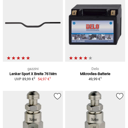
gazzini
Delo
Lenker Sport X Breite 761Mm
Mikrovlies-Batterie
1
1
2
54,97 €
49,99 €
UVP 89,99 €