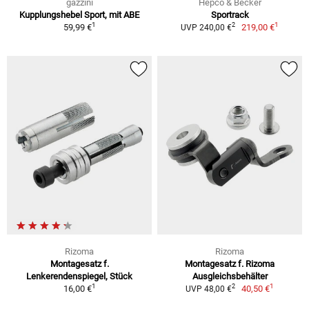
gazzini
Hepco & Becker
Kupplungshebel Sport, mit ABE
Sportrack
1
1
2
59,99 €
219,00 €
UVP 240,00 €
Rizoma
Rizoma
Montagesatz f.
Montagesatz f. Rizoma
Lenkerendenspiegel, Stück
Ausgleichsbehälter
1
1
2
16,00 €
40,50 €
UVP 48,00 €