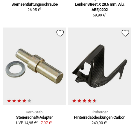
Bremsentlüftungsschraube
Lenker Street X 28,6 mm, Alu,
1
26,95 €
ABE,0202
1
69,99 €
Kern-Stabi
Ilmberger
Steuerschaft-Adapter
Hinterradabdeckungen Carbon
1
1
2
7,97 €
249,90 €
UVP 14,95 €