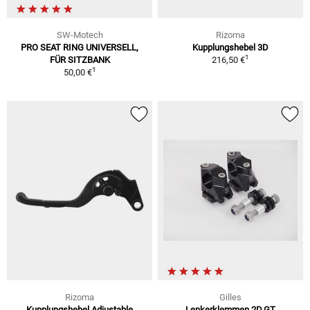
SW-Motech
Rizoma
PRO SEAT RING UNIVERSELL,
Kupplungshebel 3D
1
FÜR SITZBANK
216,50 €
1
50,00 €
Rizoma
Gilles
Kupplungshebel Adjustable
Lenkerklemmen 2D.GT