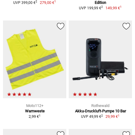
1
2
279,00 €
Edition
UVP 399,00 €
1
2
149,99 €
UVP 199,99 €
Moto112+
Rothewald
Warnweste
Akku-Druckluft-Pumpe 10 Bar
1
1
2
2,99 €
29,99 €
UVP 49,99 €