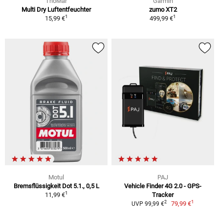
ThoMar
Garmin
Multi Dry Luftentfeuchter
zumo XT2
1
1
15,99 €
499,99 €
Motul
PAJ
Bremsflüssigkeit Dot 5.1., 0,5 L
Vehicle Finder 4G 2.0 - GPS-
1
11,99 €
Tracker
1
2
79,99 €
UVP 99,99 €