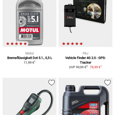
Motul
PAJ
Bremsflüssigkeit Dot 5.1., 0,5 L
Vehicle Finder 4G 2.0 - GPS-
1
11,99 €
Tracker
1
2
79,99 €
UVP 99,99 €