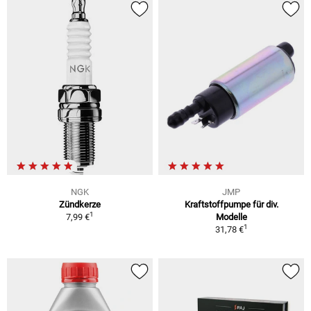
NGK
JMP
Zündkerze
Kraftstoffpumpe für div.
1
7,99 €
Modelle
1
31,78 €