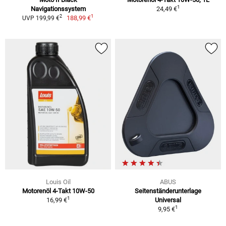
1
Navigationssystem
24,49 €
1
2
188,99 €
UVP 199,99 €
Louis Oil
ABUS
Motorenöl 4-Takt 10W-50
Seitenständerunterlage
1
16,99 €
Universal
1
9,95 €