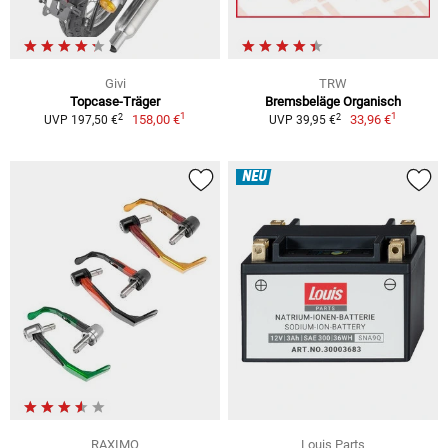
Givi
TRW
Topcase-Träger
Bremsbeläge Organisch
1
1
2
2
158,00 €
33,96 €
UVP 197,50 €
UVP 39,95 €
NEU
RAXIMO
Louis Parts