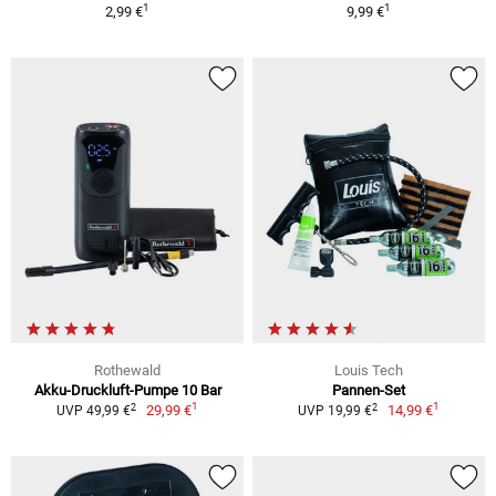
1
1
2,99 €
9,99 €
Rothewald
Louis Tech
Akku-Druckluft-Pumpe 10 Bar
Pannen-Set
1
1
2
2
29,99 €
14,99 €
UVP 49,99 €
UVP 19,99 €