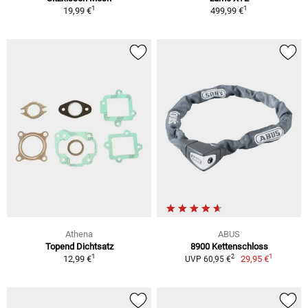
1
1
19,99 €
499,99 €
Athena
ABUS
Topend Dichtsatz
8900 Kettenschloss
1
1
2
12,99 €
29,95 €
UVP 60,95 €