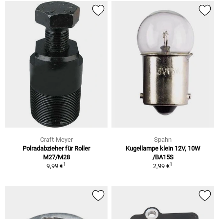
Craft-Meyer
Spahn
Polradabzieher für Roller
Kugellampe klein 12V, 10W
M27/M28
/BA15S
1
1
9,99 €
2,99 €