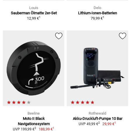
Louis
Delo
Sauberman Ölmatte 2er-Set
Lithium-Ionen-Batterien
1
1
12,99 €
79,99 €
Beeline
Rothewald
Moto II Black
Akku-Druckluft-Pumpe 10 Bar
1
2
Navigationssystem
29,99 €
UVP 49,99 €
1
2
188,99 €
UVP 199,99 €