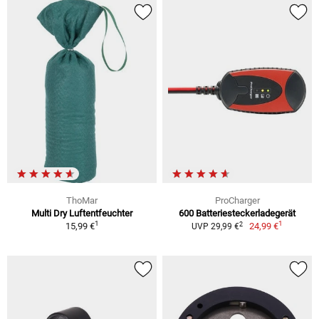
ThoMar
ProCharger
Multi Dry Luftentfeuchter
600 Batteriesteckerladegerät
1
1
2
15,99 €
24,99 €
UVP 29,99 €