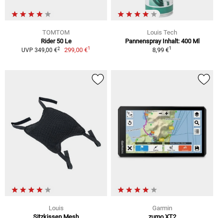
TOMTOM
Louis Tech
Rider 50 Le
Pannenspray Inhalt: 400 Ml
1
1
2
299,00 €
8,99 €
UVP 349,00 €
Louis
Garmin
Sitzkissen Mesh
zumo XT2