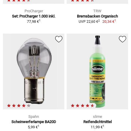
ProCharger
TRW
Set: ProCharger 1.000 inkl.
Bremsbacken Organisch
1
1
2
77,98 €
20,34 €
UVP 22,60 €
Spahn
slime
Scheinwerferlampe BA20D
Reifendichtmittel
1
1
5,99 €
11,99 €