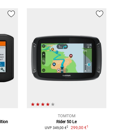
TOMTOM
ition
Rider 50 Le
1
299,00 €
2
UVP 349,00 €