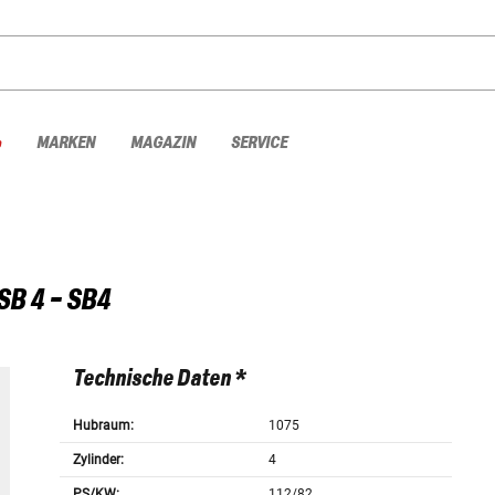
%
MARKEN
MAGAZIN
SERVICE
SB 4 - SB4
Technische Daten *
Hubraum:
1075
Zylinder:
4
PS/KW:
112/82