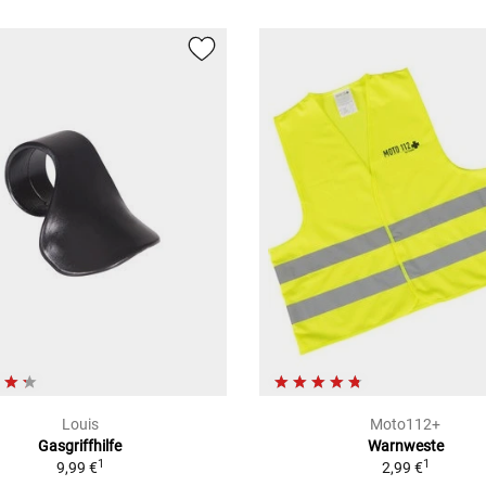
Louis
Moto112+
Gasgriffhilfe
Warnweste
1
1
9,99 €
2,99 €