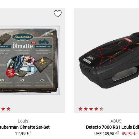
Louis
ABUS
auberman Ölmatte 2er-Set
Detecto 7000 RS1 Louis Edi
1
1
12,99 €
89,95 €
2
UVP 139,95 €