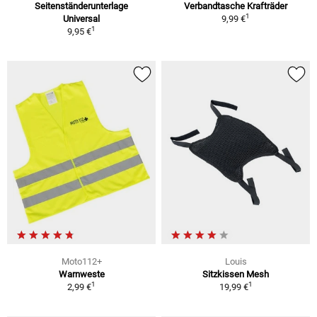
Seitenständerunterlage
Verbandtasche Krafträder
1
Universal
9,99 €
1
9,95 €
Moto112+
Louis
Warnweste
Sitzkissen Mesh
1
1
2,99 €
19,99 €