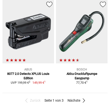
ABUS
BOSCH
8077 2.0 Detecto XPLUS Louis
Akku-Druckluftpumpe
Edition
Easypump
1
1
2
149,99 €
77,70 €
UVP 199,99 €
Zurück
Seite 1 von 3
Nächste