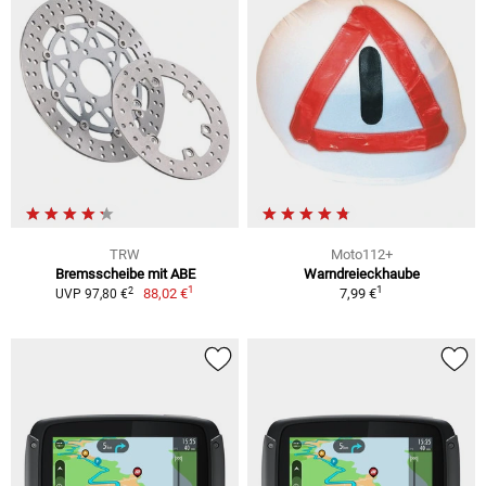
TRW
Moto112+
Bremsscheibe mit ABE
Warndreieckhaube
1
1
2
88,02 €
7,99 €
UVP 97,80 €