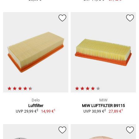
Delo
MIW
Luftfilter
MIW LUFTFILTER B9115
1
1
2
2
14,99 €
27,89 €
UVP 29,99 €
UVP 30,99 €