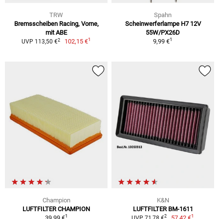
TRW
Spahn
Bremsscheiben Racing, Vorne,
Scheinwerferlampe H7 12V
mit ABE
55W/PX26D
1
1
2
102,15 €
9,99 €
UVP 113,50 €
Champion
K&N
LUFTFILTER CHAMPION
LUFTFILTER BM-1611
1
1
2
39,99 €
57,42 €
UVP 71,78 €