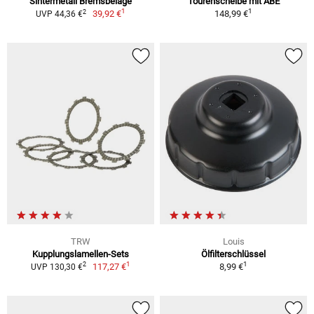
Sintermetall Bremsbeläge
Tourenscheibe mit ABE
1
1
2
39,92 €
148,99 €
UVP 44,36 €
TRW
Louis
Kupplungslamellen-Sets
Ölfilterschlüssel
1
1
2
117,27 €
8,99 €
UVP 130,30 €