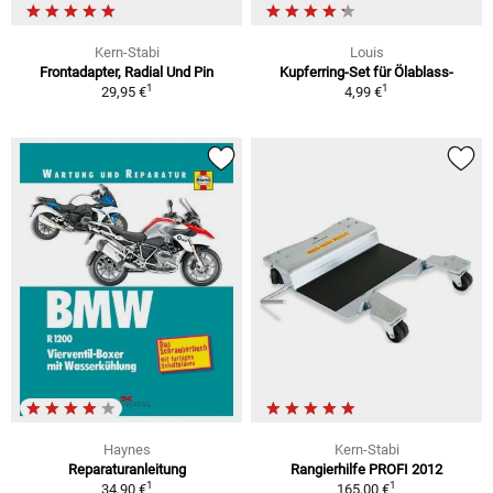
Kern-Stabi
Louis
Frontadapter, Radial Und Pin
Kupferring-Set für Ölablass-
1
1
29,95 €
4,99 €
Haynes
Kern-Stabi
Reparaturanleitung
Rangierhilfe PROFI 2012
1
1
34,90 €
165,00 €