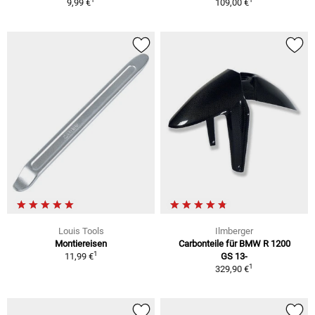
9,99 €
109,00 €
Louis Tools
Ilmberger
Montiereisen
Carbonteile für BMW R 1200
1
11,99 €
GS 13-
1
329,90 €