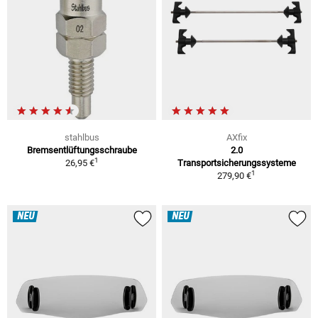
stahlbus
AXfix
Bremsentlüftungsschraube
2.0
1
26,95 €
Transportsicherungssysteme
1
279,90 €
NEU
NEU