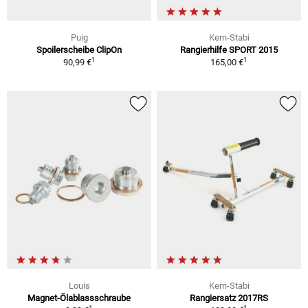
Puig
Kern-Stabi
Spoilerscheibe ClipOn
Rangierhilfe SPORT 2015
1
1
90,99 €
165,00 €
Louis
Kern-Stabi
Magnet-Ölablassschraube
Rangiersatz 2017RS
1
1