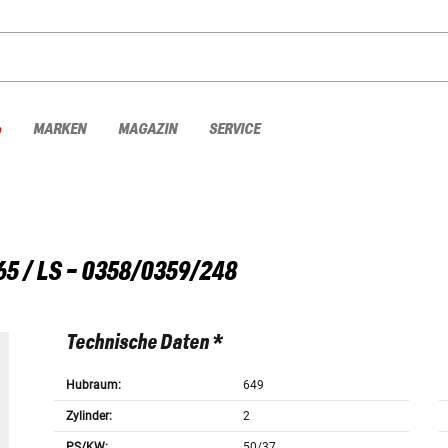
%
MARKEN
MAGAZIN
SERVICE
65 / LS - 0358/0359/248
Technische Daten *
Hubraum:
649
Zylinder:
2
PS/KW:
50/37