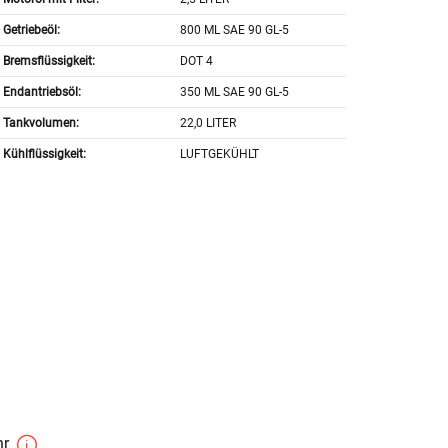
Getriebeöl:
800 ML SAE 90 GL-5
Bremsflüssigkeit:
DOT 4
Endantriebsöl:
350 ML SAE 90 GL-5
Tankvolumen:
22,0 LITER
Kühlflüssigkeit:
LUFTGEKÜHLT
hr