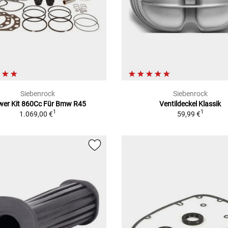
Siebenrock
Siebenrock
wer Kit 860Cc Für Bmw R45
Ventildeckel Klassik
1
1
1.069,00 €
59,99 €