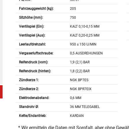
Fahrzeuggewicht (kg):
205
Sitzhöhe (mm):
750
Ventilspiel (Ein):
KALT 0,10-0,15 MM
Ventilspiel (Aus):
KALT 0,20-0,25 MM
Leerlaufdrehzahl:
950 ± 150 U/MIN
Vergaserluftschraube:
0,5 AUSDREHUNGEN
Reifendruck (vorn):
1,9 (2,1) BAR
Reifendruck (hinten):
1,8 (2,2) BAR
Zündkerze 1:
NGK BP7ES
Zündkerze 2:
NGK BPR7EIX
Elektrodenabstand:
0,6 MM
Standrohr Ø:
36 MM TELEGABEL
Kette/Endantrieb:
KARDAN
* Wir ermitteln die Daten mit Sorgfalt, aber ohne Gewä