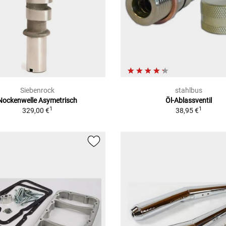
Siebenrock
stahlbus
Nockenwelle Asymetrisch
Öl-Ablassventil
1
1
329,00 €
38,95 €