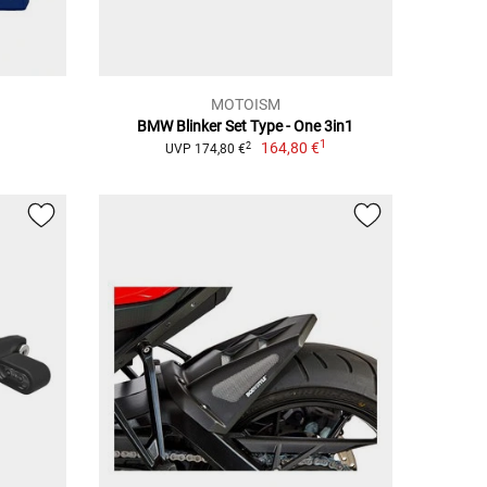
MOTOISM
BMW Blinker Set Type - One 3in1
1
164,80 €
2
UVP 174,80 €