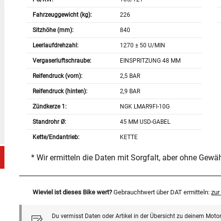
Fahrzeuggewicht (kg):
226
Sitzhöhe (mm):
840
Leerlaufdrehzahl:
1270 ± 50 U/MIN
Vergaserluftschraube:
EINSPRITZUNG 48 MM
Reifendruck (vorn):
2,5 BAR
Reifendruck (hinten):
2,9 BAR
Zündkerze 1:
NGK LMAR9FI-10G
Standrohr Ø:
45 MM USD-GABEL
Kette/Endantrieb:
KETTE
* Wir ermitteln die Daten mit Sorgfalt, aber ohne Gewä
Wieviel ist dieses Bike wert?
Gebrauchtwert über DAT ermitteln:
zu
Du vermisst Daten oder Artikel in der Übersicht zu deinem Motor