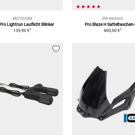
MOTOISM
SW-Motech
ro Lightrun Lauflicht Blinker
Pro Blaze H Satteltaschen-
1
1
139,90 €
400,00 €