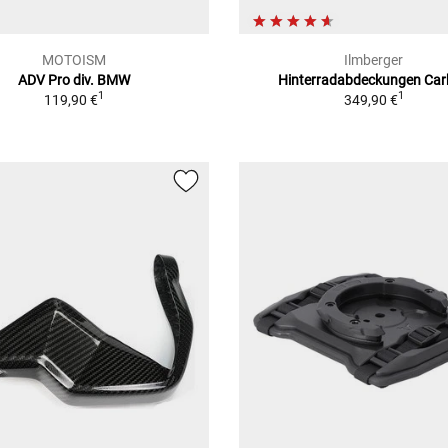
MOTOISM
Ilmberger
ADV Pro div. BMW
Hinterradabdeckungen Ca
1
1
119,90 €
349,90 €