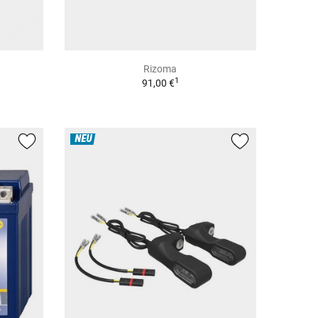
Rizoma
1
91,00 €
NEU