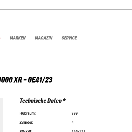
%
MARKEN
MAGAZIN
SERVICE
1000 XR - 0E41/23
Technische Daten *
Hubraum:
999
Zylinder:
4
PS/KW:
165/121