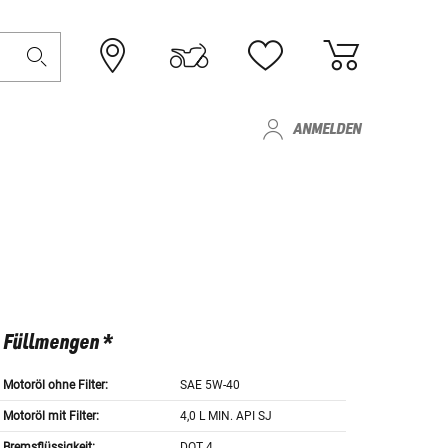
ANMELDEN
Füllmengen *
Motoröl ohne Filter:
SAE 5W-40
Motoröl mit Filter:
4,0 L MIN. API SJ
Bremsflüssigkeit:
DOT 4