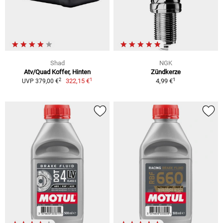
Shad
NGK
Atv/Quad Koffer, Hinten
Zündkerze
1
1
2
322,15 €
4,99 €
UVP 379,00 €