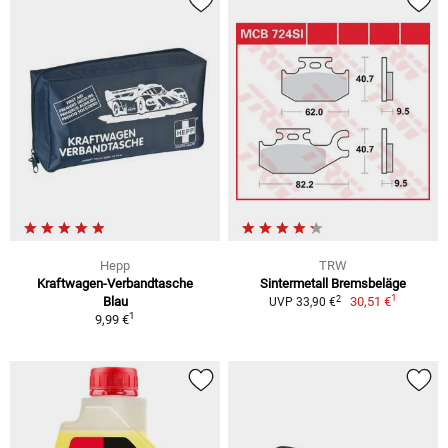
Hepp
TRW
Kraftwagen-Verbandtasche
Sintermetall Bremsbeläge
1
2
Blau
30,51 €
UVP 33,90 €
1
9,99 €